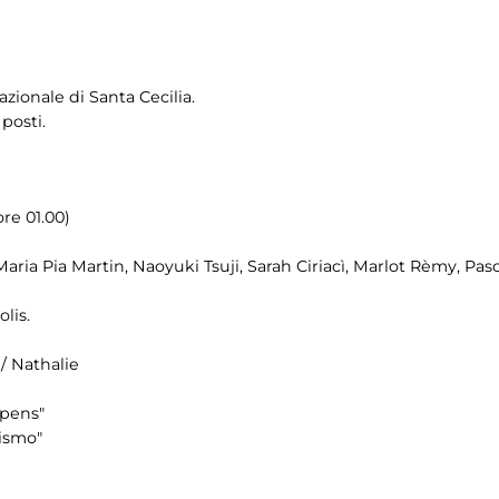
zionale di Santa Cecilia.
posti.
re 01.00)
aria Pia Martin, Naoyuki Tsuji, Sarah Ciriacì, Marlot Rèmy, Pa
lis.
/ Nathalie
ppens"
mismo"