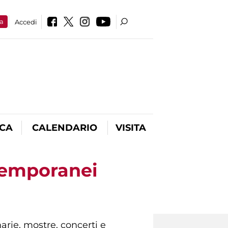
a
Accedi
ICA
CALENDARIO
VISITA
ntemporanei
rie, mostre, concerti e