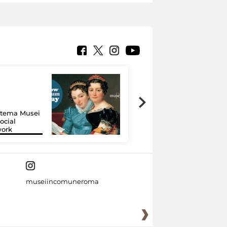
Google Arts &
Culture: 15 musei
istema Musei
si raccontano
ocial
grazie alla
work
tecnologia
museiincomuneroma