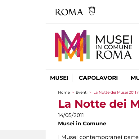
MUSEI
CAPOLAVORI
MU
Home
>
Eventi
>
La Notte dei Musei 2011
Tu sei qui
La Notte dei 
14/05/2011
Musei in Comune
I Musei contemporanei partec