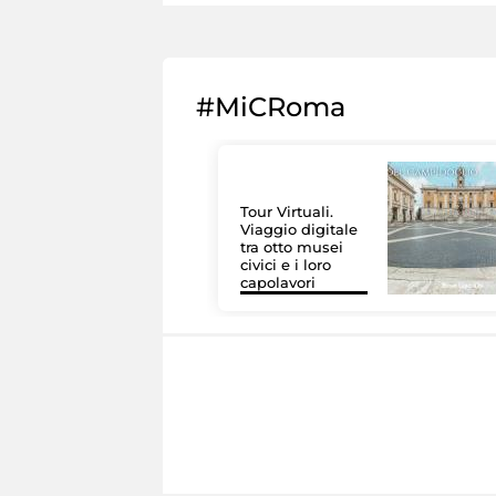
#MiCRoma
Tour Virtuali.
Viaggio digitale
tra otto musei
civici e i loro
capolavori