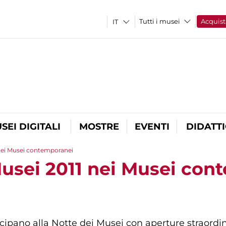
Tutti i musei
Acquist
SEI DIGITALI
MOSTRE
EVENTI
DIDATT
 nei Musei contemporanei
Musei 2011 nei Musei co
ipano alla Notte dei Musei con aperture straordina