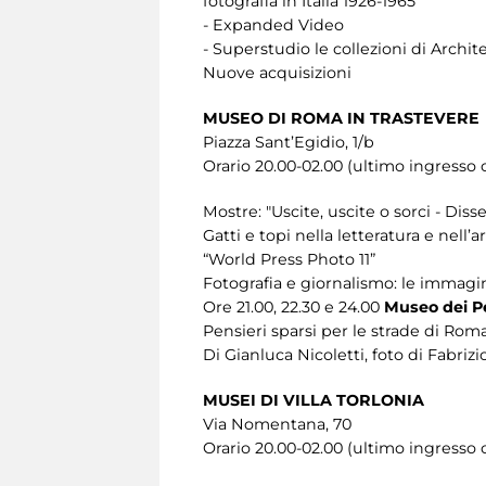
fotografia in Italia 1926-1965
- Expanded Video
- Superstudio le collezioni di Archite
Nuove acquisizioni
MUSEO DI ROMA IN TRASTEVERE
Piazza Sant’Egidio, 1/b
Orario 20.00-02.00 (ultimo ingresso o
Mostre: "Uscite, uscite o sorci - Diss
Gatti e topi nella letteratura e nell’ar
“World Press Photo 11”
Fotografia e giornalismo: le immagi
Ore 21.00, 22.30 e 24.00
Museo dei Pe
Pensieri sparsi per le strade di Rom
Di Gianluca Nicoletti, foto di Fabrizio
MUSEI DI VILLA TORLONIA
Via Nomentana, 70
Orario 20.00-02.00 (ultimo ingresso o