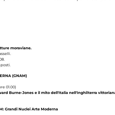
etture moraviane.
sselli.
08.
posti.
ERNA (GNAM)
re 01.00)
rd Burne-Jones e il mito dell'Italia nell'Inghilterra vittorian
A.M: Grandi Nuclei Arte Moderna