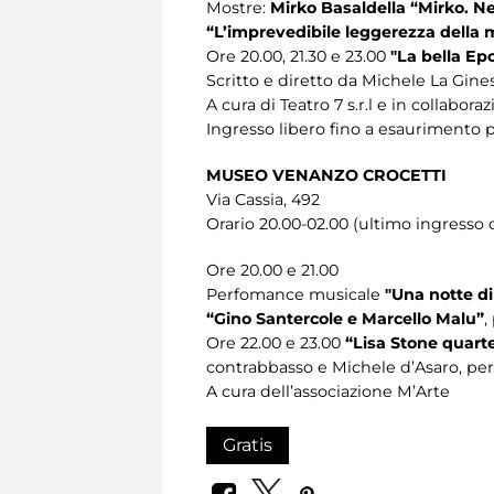
Mostre:
Mirko Basaldella “Mirko. N
“L’imprevedibile leggerezza della m
Ore 20.00, 21.30 e 23.00
"La bella Epo
Scritto e diretto da Michele La Ginestr
A cura di Teatro 7 s.r.l e in collabora
Ingresso libero fino a esaurimento p
MUSEO VENANZO CROCETTI
Via Cassia, 492
Orario 20.00-02.00 (ultimo ingresso o
Ore 20.00 e 21.00
Perfomance musicale
"Una notte d
“Gino Santercole e Marcello Malu”
,
Ore 22.00 e 23.00
“Lisa Stone quart
contrabbasso e Michele d’Asaro, per
A cura dell’associazione M’Arte
Gratis