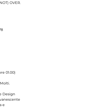
(NOT) OVER.
78
re 01.00)
Molti.
te Design
 evanescente
a e