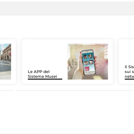
Il S
Le APP del
sui s
Sistema Musei
net