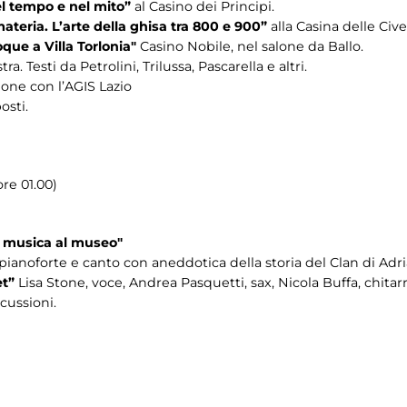
el tempo e nel mito”
al Casino dei Principi.
ateria. L’arte della ghisa tra 800 e 900”
alla Casina delle Cive
que a Villa Torlonia"
Casino Nobile, nel salone da Ballo.
a. Testi da Petrolini, Trilussa, Pascarella e altri.
zione con l’AGIS Lazio
osti.
re 01.00)
i musica al museo"
 pianoforte e canto con aneddotica della storia del Clan di Ad
et”
Lisa Stone, voce, Andrea Pasquetti, sax, Nicola Buffa, chitar
cussioni.