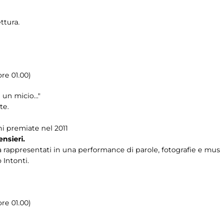
ttura.
re 01.00)
e un micio…"
te.
ni premiate nel 2011
nsieri.
a rappresentati in una performance di parole, fotografie e mus
 Intonti.
re 01.00)