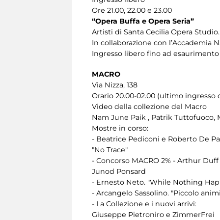
Ore 21.00, 22.00 e 23.00
“Opera Buffa e Opera Seria”
Artisti di Santa Cecilia Opera Studio.
In collaborazione con l’Accademia Na
Ingresso libero fino ad esaurimento 
MACRO
Via Nizza, 138
Orario 20.00-02.00 (ultimo ingresso o
Video della collezione del Macro
Nam June Paik , Patrik Tuttofuoco, M
Mostre in corso:
- Beatrice Pediconi e Roberto De Pao
"No Trace"
- Concorso MACRO 2% - Arthur Duff 
Junod Ponsard
- Ernesto Neto. "While Nothing Ha
- Arcangelo Sassolino. "Piccolo ani
- La Collezione e i nuovi arrivi:
Giuseppe Pietroniro e ZimmerFrei