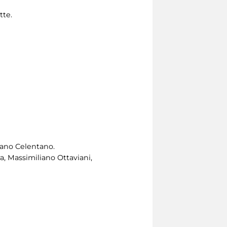
tte.
riano Celentano.
ra, Massimiliano Ottaviani,