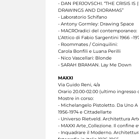
- DAN PERJOVSCHI. “THE CRISIS IS 
DRAWINGS AND DIORAMAS”
- Laboratorio Schifano
- Antony Gormley: Drawing Space
- MACROradici del contemporaneo:
L’Attico di Fabio Sargentini 1966 –19
- Roommates / Coinquilini:
Carola Bonfili e Luana Perilli
- Nico Vascellari: Blonde
- SARAH BRAMAN. Lay Me Down
MAXXI
Via Guido Reni, 4/a
Orario 20.00-02.00 (ultimo ingresso o
Mostre in corso:
- Michelangelo Pistoletto. Da Uno A 
1956-1974 e Cittadellarte
- Universo Rietveld. Architettura Ar
- MAXXI Arte_Collezione. Il confine
- Inquadrare il Moderno. Architettur