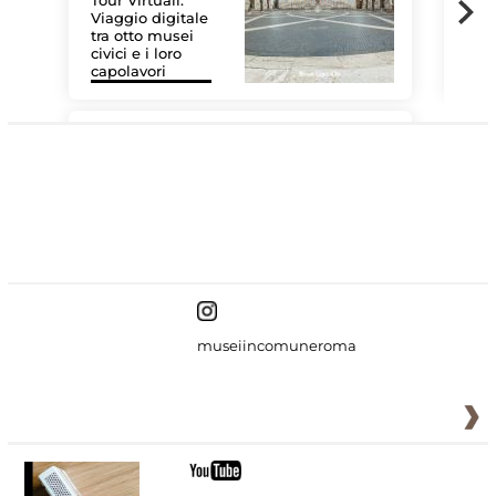
Tour Virtuali.
Viaggio digitale
tra otto musei
civici e i loro
Le 
capolavori
Sis
#DiscoverMiC
museiincomuneroma