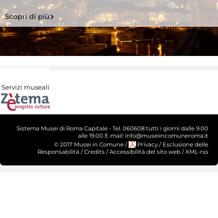
Scopri di più
Servizi museali
Sistema Musei di Roma Capitale - Tel. 060608 tutti i giorni dalle 9.00
alle 19.00 E-mail: info@museiincomuneroma.it
© 2017 Musei in Comune
/
Privacy
/
Esclusione delle
Responsabilità
/
Credits
/
Accessibilità del sito web
/
XML-rss