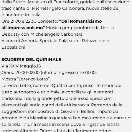
dallo Städel Museum di Francoforte, guidati dall’esecuzione
trascinante di Michelangelo Carbonara, nuova stella del
pianoforte in Italia.
Ore 21.00 e 22.30 Concerto:
“Dal Romanticismo
all'Impressionismo”
Musica per pianoforte da Liszt a
Debussy con Michelangelo Carbonara.
A cura di Azienda Speciale Palaexpo - Palazzo delle
Esposizioni
SCUDERIE DEL QUIRINALE
Via XXIV Maggio,16
Orario 20.00-02.00 (ultimo ingresso ore 01.00)
Mostra “Lorenzo Lotto”.
Lorenzo Lotto, nato nel Quattrocento, riuscì, in modo del
tutto autonomo e originale, a conciliare gli elementi
tradizionali della grande pittura della sua epoca con
elementi già anticipatori dell'età barocca. Partendo dalle
suggestioni compositive di Giovanni Bellini, imparò da
Antonello da Messina a guardare l'animo umano e a narrarlo
sulla tela, in una messa in scena dove è il grande artista
tedesco Albrecht Dürer a fare da riferimento primo.