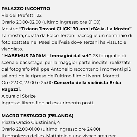
PALAZZO INCONTRO
Via dei Prefetti, 22
Orario 20.00-02.00 (ultimo ingresso ore 01.00)
Mostre:
“Tiziano Terzani CLICK! 30 anni d’Asia. La Mostra”
La mostra, curata da Folco Terzani, raccoglie un centinaio di
foto scattate nei Paesi dell’Asia dove Terzani ha vissuto e
viaggiato.
“
HABEMUS PAPAM - Immagini dal set”
. 23 fotografie di
scena e backstage, per la maggior parte inedite, realizzate
dal fotografo Philippe Antonello raccontano i momenti più
salienti delle riprese dell’ultimo film di Nanni Moretti.
Ore 22.00, 23.00 e 24.00
Concerto della violinista Erika
Ragazzi.
A cura di Sbrize
Ingresso libero fino ad esaurimento posti.
MACRO TESTACCIO (PELANDA)
Piazza Orazio Giustiniani, 4
Orario 22.00-01.00 (ultimo ingresso ore 24.00)
Il complesso dell’ex-Mattatoio è una vivace area per