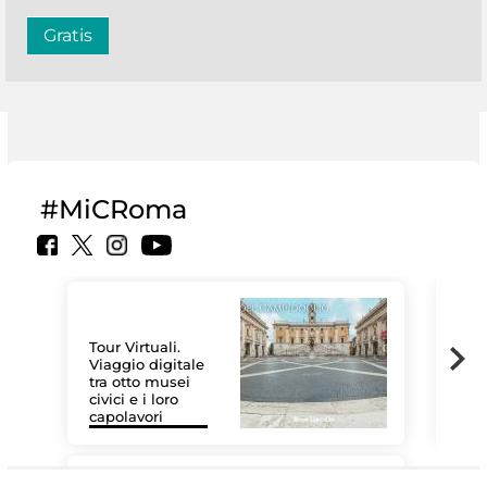
Gratis
#MiCRoma
Tour Virtuali.
Viaggio digitale
tra otto musei
civici e i loro
Le 
capolavori
Sis