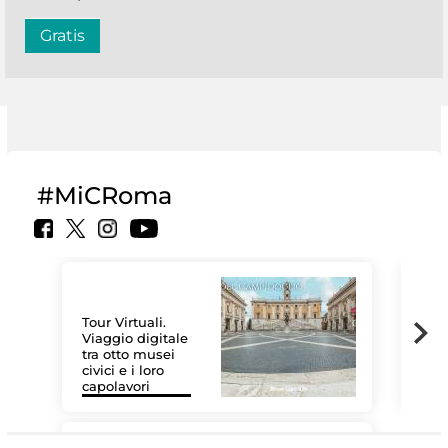
Gratis
#MiCRoma
Tour Virtuali.
Viaggio digitale
tra otto musei
civici e i loro
Le 
capolavori
Sis