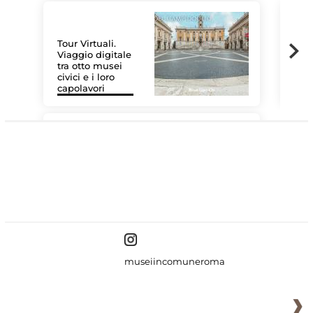
Tour Virtuali.
Viaggio digitale
tra otto musei
civici e i loro
Le 
capolavori
Sis
#DiscoverMiC
museiincomuneroma