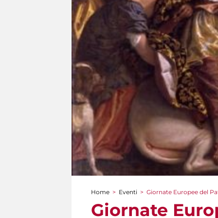
Home
>
Eventi
>
Giornate Europee del Patr
Tu sei qui
Giornate Europ