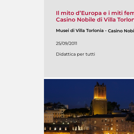
Il mito d’Europa e i miti fe
Casino Nobile di Villa Torlo
Musei di Villa Torlonia
-
Casino Nobi
25/09/2011
Didattica per tutti