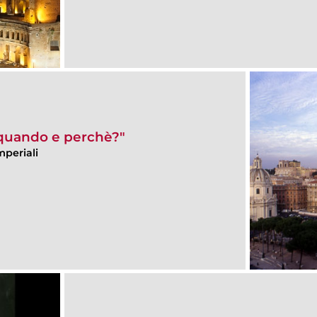
 quando e perchè?"
mperiali