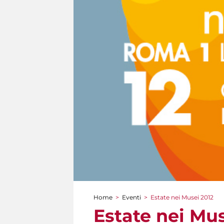
Home
>
Eventi
>
Estate nei Musei 2012
Tu sei qui
Estate nei Mus