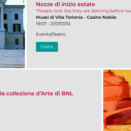
Nozze di inizio estate
"People look like they are dancing before l
Musei di Villa Torlonia
-
Casino Nobile
19/07 - 21/07/2012
Evento|Teatro
Gratis
 collezione d’Arte di BNL