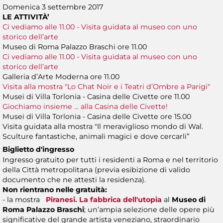
Domenica 3 settembre 2017
LE ATTIVITÀ’
Ci vediamo alle 11.00 - Visita guidata al museo con uno
storico dell’arte
Museo di Roma Palazzo Braschi ore 11.00
Ci vediamo alle 11.00 - Visita guidata al museo con uno
storico dell’arte
Galleria d’Arte Moderna ore 11.00
Visita alla mostra "Lo Chat Noir e i Teatri d’Ombre a Parigi"
Musei di Villa Torlonia - Casina delle Civette ore 11.00
Giochiamo insieme ... alla Casina delle Civette!
Musei di Villa Torlonia - Casina delle Civette ore 15.00
Visita guidata alla mostra "Il meraviglioso mondo di Wal.
Sculture fantastiche, animali magici e dove cercarli”
Biglietto d'ingresso
Ingresso gratuito per tutti i residenti a Roma e nel territorio
della Città metropolitana (previa esibizione di valido
documento che ne attesti la residenza).
Non rientrano nelle gratuità:
- la mostra
Piranesi. La fabbrica dell'utopia
al
Museo di
Roma Palazzo Braschi
; un’ampia selezione delle opere più
significative del grande artista veneziano, straordinario