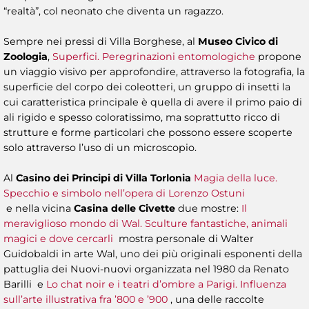
“realtà”, col neonato che diventa un ragazzo.
Sempre nei pressi di Villa Borghese, al
Museo Civico di
Zoologia
,
Superfici. Peregrinazioni entomologiche
propone
un viaggio visivo per approfondire, attraverso la fotografia, la
superficie del corpo dei coleotteri, un gruppo di insetti la
cui caratteristica principale è quella di avere il primo paio di
ali rigido e spesso coloratissimo, ma soprattutto ricco di
strutture e forme particolari che possono essere scoperte
solo attraverso l’uso di un microscopio.
Al
Casino dei Principi di Villa Torlonia
Magia della luce.
Specchio e simbolo nell’opera di Lorenzo Ostuni
e nella vicina
Casina delle Civette
due mostre:
Il
meraviglioso mondo di Wal. Sculture fantastiche, animali
magici e dove cercarli
mostra personale di Walter
Guidobaldi in arte Wal, uno dei più originali esponenti della
pattuglia dei Nuovi-nuovi organizzata nel 1980 da Renato
Barilli e
Lo chat noir e i teatri d’ombre a Parigi. Influenza
sull’arte illustrativa fra ’800 e ’900
, una delle raccolte