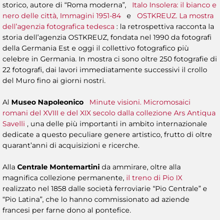
storico, autore di “Roma moderna”,
Italo Insolera: il bianco e
nero delle città, Immagini 1951-84
e
OSTKREUZ. La mostra
dell’agenzia fotografica tedesca
: la retrospettiva racconta la
storia dell’agenzia OSTKREUZ, fondata nel 1990 da fotografi
della Germania Est e oggi il collettivo fotografico più
celebre in Germania. In mostra ci sono oltre 250 fotografie di
22 fotografi, dai lavori immediatamente successivi il crollo
del Muro fino ai giorni nostri.
Al
Museo Napoleonico
Minute visioni. Micromosaici
romani del XVIII e del XIX secolo dalla collezione Ars Antiqua
Savelli
, una delle più importanti in ambito internazionale
dedicate a questo peculiare genere artistico, frutto di oltre
quarant’anni di acquisizioni e ricerche.
Alla
Centrale Montemartini
da ammirare, oltre alla
magnifica collezione permanente,
il treno di Pio IX
realizzato nel 1858 dalle società ferroviarie “Pio Centrale” e
“Pio Latina”, che lo hanno commissionato ad aziende
francesi per farne dono al pontefice.