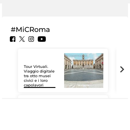
#MiCRoma
Tour Virtuali.
Viaggio digitale
tra otto musei
civici e i loro
Le 
capolavori
Sis