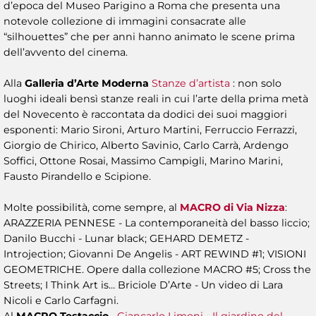
d’epoca del Museo Parigino a Roma che presenta una
notevole collezione di immagini consacrate alle
“silhouettes” che per anni hanno animato le scene prima
dell’avvento del cinema.
Alla
Galleria d’Arte Moderna
Stanze d’artista
: non solo
luoghi ideali bensì stanze reali in cui l’arte della prima metà
del Novecento è raccontata da dodici dei suoi maggiori
esponenti: Mario Sironi, Arturo Martini, Ferruccio Ferrazzi,
Giorgio de Chirico, Alberto Savinio, Carlo Carrà, Ardengo
Soffici, Ottone Rosai, Massimo Campigli, Marino Marini,
Fausto Pirandello e Scipione.
Molte possibilità, come sempre, al
MACRO di Via Nizza
:
ARAZZERIA PENNESE - La contemporaneità del basso liccio;
Danilo Bucchi - Lunar black; GEHARD DEMETZ -
Introjection; Giovanni De Angelis - ART REWIND #1; VISIONI
GEOMETRICHE. Opere dalla collezione MACRO #5; Cross the
Streets; I Think Art is… Briciole D’Arte - Un video di Lara
Nicoli e Carlo Carfagni.
Al
MACRO Testaccio
Giancarlo Limoni - Il giardino del