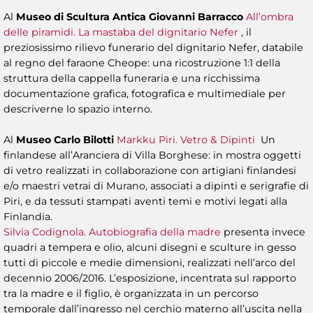
Al
Museo di Scultura Antica Giovanni Barracco
All’ombra
delle piramidi. La mastaba del dignitario Nefer
, il
preziosissimo rilievo funerario del dignitario Nefer, databile
al regno del faraone Cheope: una ricostruzione 1:1 della
struttura della cappella funeraria e una ricchissima
documentazione grafica, fotografica e multimediale per
descriverne lo spazio interno.
Al
Museo Carlo Bilotti
Markku Piri. Vetro & Dipinti
Un
finlandese all’Aranciera di Villa Borghese: in mostra oggetti
di vetro realizzati in collaborazione con artigiani finlandesi
e/o maestri vetrai di Murano, associati a dipinti e serigrafie di
Piri, e da tessuti stampati aventi temi e motivi legati alla
Finlandia.
Silvia Codignola. Autobiografia della madre
presenta invece
quadri a tempera e olio, alcuni disegni e sculture in gesso
tutti di piccole e medie dimensioni, realizzati nell’arco del
decennio 2006/2016. L’esposizione, incentrata sul rapporto
tra la madre e il figlio, è organizzata in un percorso
temporale dall’ingresso nel cerchio materno all’uscita nella