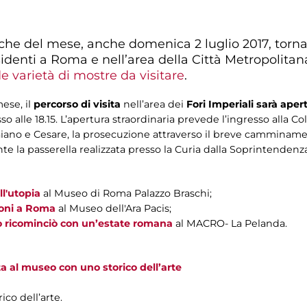
e del mese, anche domenica 2 luglio 2017, torna 
 residenti a Roma e nell’area della Città Metropolita
e varietà di mostre da visitare
.
ese, il
percorso di visita
nell’area dei
Fori Imperiali sarà ape
esso alle 18.15. L’apertura straordinaria prevede l’ingresso alla C
 Traiano e Cesare, la prosecuzione attraverso il breve cammina
 la passerella realizzata presso la Curia dalla Soprintendenza
ll'utopia
al Museo di Roma Palazzo Braschi;
roni a Roma
al Museo dell'Ara Pacis;
icominciò con un’estate romana
al MACRO- La Pelanda.
ta al museo con uno storico dell’arte
co dell’arte.