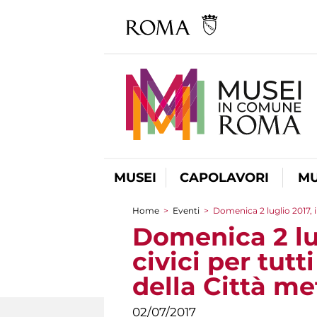
MUSEI
CAPOLAVORI
MU
Home
>
Eventi
>
Domenica 2 luglio 2017, i
Tu sei qui
Domenica 2 lug
civici per tutt
della Città me
02/07/2017