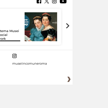
Google Arts &
Culture: 15 musei
istema Musei
si raccontano
ocial
grazie alla
work
tecnologia
museiincomuneroma