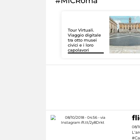
#MiCRoma
Tour Virtuali.
Viaggio digitale
tra otto musei
civici e i loro
capolavori
08/1
L'ar
#Ca