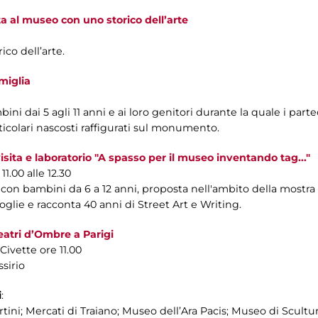
ta al museo con uno storico dell’arte
co dell’arte.
miglia
bini dai 5 agli 11 anni e ai loro genitori durante la quale i part
rticolari nascosti raffigurati sul monumento.
ita e laboratorio "A spasso per il museo inventando tag..."
.00 alle 12.30
lie con bambini da 6 a 12 anni, proposta nell'ambito della mostr
oglie e racconta 40 anni di Street Art e Writing.
Teatri d’Ombre a Parigi
 Civette ore 11.00
ssirio
i
:
tini; Mercati di Traiano; Museo dell’Ara Pacis; Museo di Scult