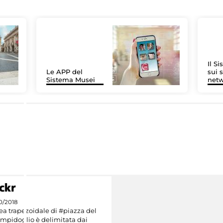
Il S
Le APP del
sui s
Sistema Musei
net
0/2018
ea trapezoidale di #piazza del
mpidoglio è delimitata dai