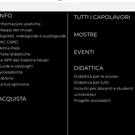
INFO
TUTTI I CAPOLAVORI
Informazioni pratiche
Mappa dei musei
MOSTRE
Biglietti, videoguide e audioguide
MIC CARD
Roma Pass
EVENTI
isite didattiche
Le APP del Sistema Musei
Guide e cataloghi
DIDATTICA
ccessibilità
Didattica per le scuole
ibrerie
Didattica per tutti
La tua opinione
Incontri per docenti e studenti
universitari
ACQUISTA
Progetti accessibili