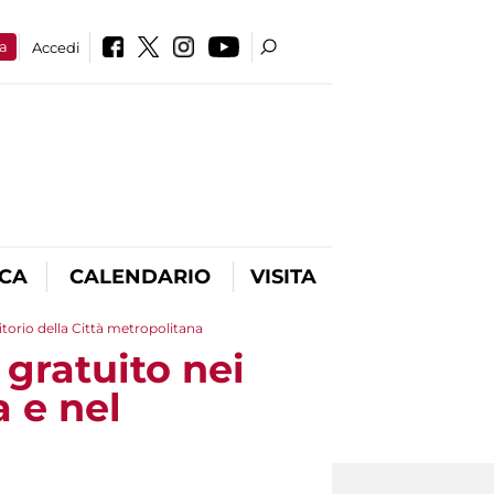
a
Accedi
ICA
CALENDARIO
VISITA
itorio della Città metropolitana
gratuito nei
a e nel