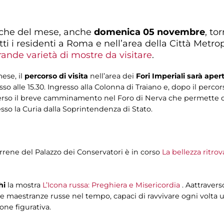
che del mese, anche
domenica 05 novembre
, to
utti i residenti a Roma e nell’area della Città Metro
rande varietà di mostre da visitare
.
ese, il
percorso di visita
nell’area dei
Fori Imperiali sarà ape
esso alle 15.30. Ingresso alla Colonna di Traiano e, dopo il percor
averso il breve camminamento nel Foro di Nerva che permette 
esso la Curia dalla Soprintendenza di Stato.
rrene del Palazzo dei Conservatori è in corso
La bellezza ritro
hi
la mostra
L’Icona russa: Preghiera e Misericordia
. Aattravers
 maestranze russe nel tempo, capaci di ravvivare ogni volta un
one figurativa.