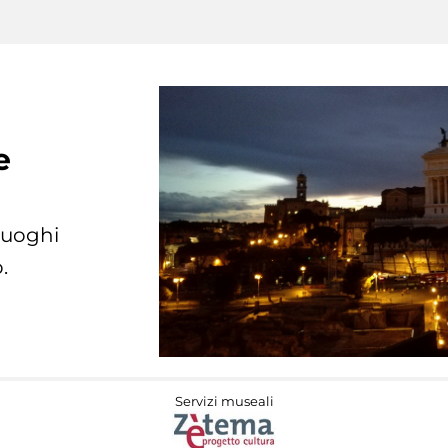
e
 luoghi
.
Servizi museali