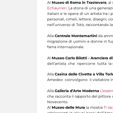
Al
Museo di Roma in Trastevere
, a
Echaurren
. La storia di una generaz
italiani e le opere di un artista tra
personali, cimeli, lettere, disegni, 
nell’universo di Totò, raccontando la 
Alla
Centrale Montemartini
da ammir
migrazione di uomini e donne in fuga 
fama internazionale.
Al
Museo Carlo Bilotti - Aranciera d
dell’artista che ripercorre tutta la s
Alla
Casina delle Civette a Villa Tor
Amedeo coinvolgono il visitatore i
Alla
Galleria d’Arte Moderna
L’essen
che racconta il rapporto del pittore
Novecento.
Al
Museo delle Mura
la mostra
Ti ra
adolescenti in alcuni paesi dell’Amer