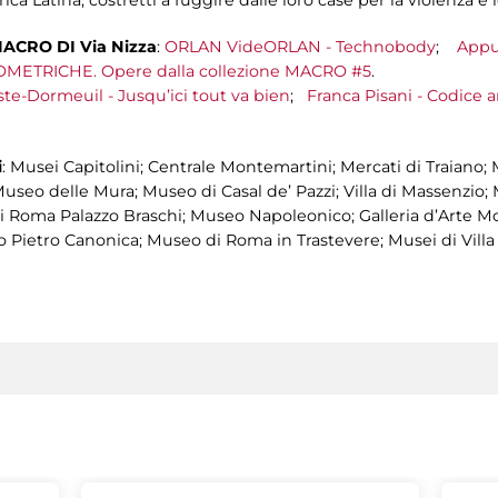
ACRO DI Via Nizza
:
ORLAN VideORLAN - Technobody
;
Appu
OMETRICHE. Opere dalla collezione MACRO #5
.
e-Dormeuil - Jusqu’ici tout va bien
;
Franca Pisani - Codice a
i
: Musei Capitolini; Centrale Montemartini; Mercati di Traiano;
Museo delle Mura; Museo di Casal de’ Pazzi; Villa di Massenzi
di Roma Palazzo Braschi; Museo Napoleonico; Galleria d’Arte
o Pietro Canonica; Museo di Roma in Trastevere; Musei di Villa 