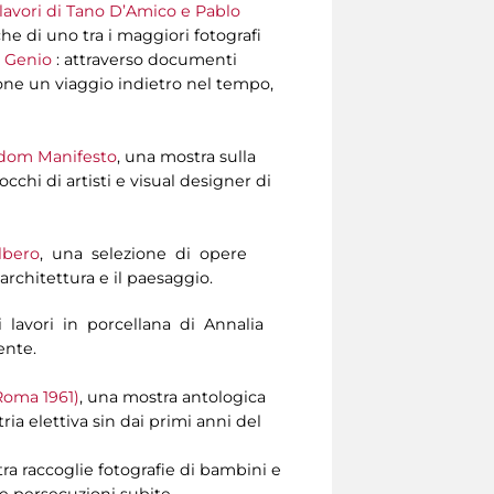
i lavori di Tano D’Amico e Pablo
he di uno tra i maggiori fotografi
ò Genio
: attraverso documenti
opone un viaggio indietro nel tempo,
dom Manifesto
, una mostra sulla
cchi di artisti e visual designer di
albero
, una selezione di opere
’architettura e il paesaggio.
ati lavori in porcellana di Annalia
ente.
 Roma 1961)
, una mostra antologica
ia elettiva sin dai primi anni del
tra raccoglie fotografie di bambini e
le persecuzioni subite.