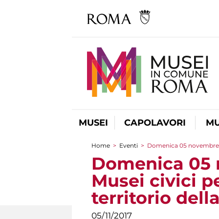
MUSEI
CAPOLAVORI
MU
Home
>
Eventi
>
Domenica 05 novembre 2017
Tu sei qui
Domenica 05 n
Musei civici p
territorio del
05/11/2017