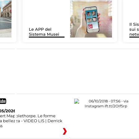
Il S
Le APP del
sui s
Sistema Musei
net
05/2026
ert Mapplethorpe. Le forme
a bellezza - VIDEO LIS | Derrick
ss