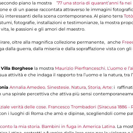
l secondo piano la mostra
’77 una storia di quarant’anni fa ne
ione e di un paese raccontata attraverso le immagini fotografic
 i più interessanti della scena contemporanea. Al piano terra
Tot
costumi, fotografie, installazioni e testimonianze, la mostra pr
vita, le passioni e gli amori del maestro.
are, oltre alla magnifica collezione permanente, anche
Free
dalla guerra, dalla miseria e dalla sopraffazione vista con gli o
i Villa Borghese
la mostra
Maurizio Pierfranceschi. L’uomo e l’
ua attività e che indaga il rapporto tra l’uomo e la natura, tra l
lonia
Annalia Amedeo. Sinestesie. Natura, Storia, Arte
: i raffin
n una spirale percettiva che attiva più sensi contemporaneam
ziale verità delle cose. Francesco Trombadori (Siracusa 1886 -
 con i luoghi di Roma che amò e dipinse, scegliendoli come patr
cconto la mia storia. Bambini in fuga in America Latina
. La mos
ica Latina, costretti a fuggire dalle loro case per la violenza e 