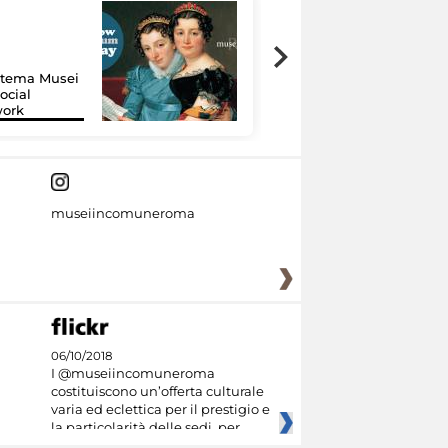
Google Arts &
Culture: 15 musei
istema Musei
si raccontano
ocial
grazie alla
work
tecnologia
museiincomuneroma
06/10/2018
I @museiincomuneroma
costituiscono un’offerta culturale
varia ed eclettica per il prestigio e
la particolarità delle sedi, per