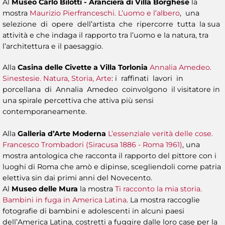
Al
Museo Carlo Bilotti - Aranciera di Villa Borghese
la
mostra
Maurizio Pierfranceschi. L’uomo e l’albero
, una
selezione di opere dell’artista che ripercorre tutta la sua
attività e che indaga il rapporto tra l’uomo e la natura, tra
l’architettura e il paesaggio.
Alla
Casina delle Civette a Villa Torlonia
Annalia Amedeo.
Sinestesie. Natura, Storia, Arte
: i raffinati lavori in
porcellana di Annalia Amedeo coinvolgono il visitatore in
una spirale percettiva che attiva più sensi
contemporaneamente.
Alla
Galleria d’Arte Moderna
L’essenziale verità delle cose.
Francesco Trombadori (Siracusa 1886 - Roma 1961)
, una
mostra antologica che racconta il rapporto del pittore con i
luoghi di Roma che amò e dipinse, scegliendoli come patria
elettiva sin dai primi anni del Novecento.
Al
Museo delle Mura
la mostra
Ti racconto la mia storia.
Bambini in fuga in America Latina
. La mostra raccoglie
fotografie di bambini e adolescenti in alcuni paesi
dell’America Latina, costretti a fuggire dalle loro case per la