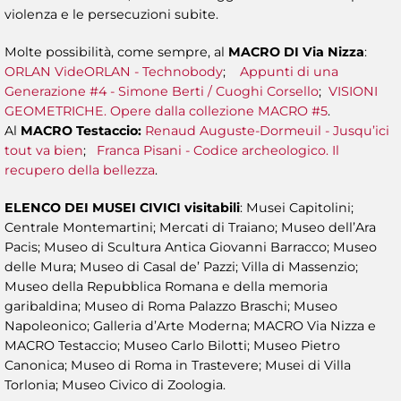
violenza e le persecuzioni subite.
Molte possibilità, come sempre, al
MACRO DI Via Nizza
:
ORLAN VideORLAN - Technobody
;
Appunti di una
Generazione #4 - Simone Berti / Cuoghi Corsello
;
VISIONI
GEOMETRICHE. Opere dalla collezione MACRO #5
.
Al
MACRO Testaccio:
Renaud Auguste-Dormeuil - Jusqu’ici
tout va bien
;
Franca Pisani - Codice archeologico. Il
recupero della bellezza
.
ELENCO DEI MUSEI CIVICI visitabili
: Musei Capitolini;
Centrale Montemartini; Mercati di Traiano; Museo dell’Ara
Pacis; Museo di Scultura Antica Giovanni Barracco; Museo
delle Mura; Museo di Casal de’ Pazzi; Villa di Massenzio;
Museo della Repubblica Romana e della memoria
garibaldina; Museo di Roma Palazzo Braschi; Museo
Napoleonico; Galleria d’Arte Moderna; MACRO Via Nizza e
MACRO Testaccio; Museo Carlo Bilotti; Museo Pietro
Canonica; Museo di Roma in Trastevere; Musei di Villa
Torlonia; Museo Civico di Zoologia.