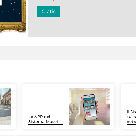
Gratis
Il S
Le APP del
sui s
Sistema Musei
net