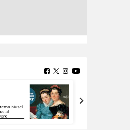
Google Arts &
Culture: 15 musei
istema Musei
si raccontano
ocial
grazie alla
work
tecnologia