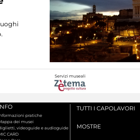
e
 luoghi
.
Servizi museali
INFO
TUTTI I CAPOLAVORI
Informazioni pratiche
Mappa dei musei
MOSTRE
Biglietti, videoguide e audioguide
MIC CARD