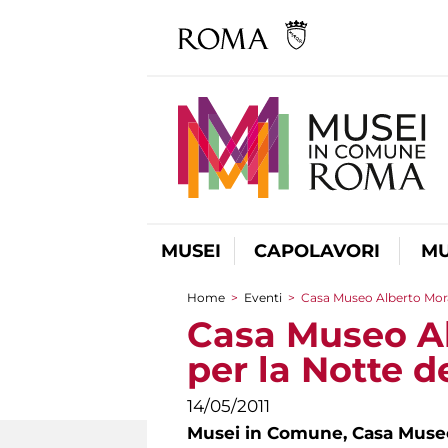
MUSEI
CAPOLAVORI
MU
Home
>
Eventi
>
Casa Museo Alberto Morav
Tu sei qui
Casa Museo Al
per la Notte d
14/05/2011
Musei in Comune,
Casa Museo