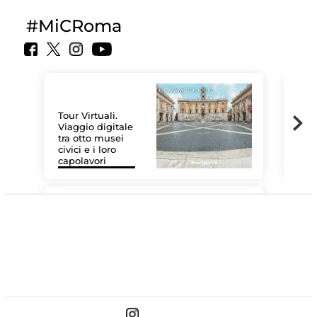
#MiCRoma
Tour Virtuali.
Viaggio digitale
tra otto musei
civici e i loro
Le 
capolavori
Sis
#DiscoverMiC