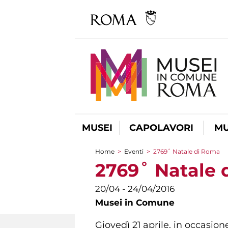
MUSEI
CAPOLAVORI
MU
Home
>
Eventi
>
2769˚ Natale di Roma
Tu sei qui
2769˚ Natale 
20/04 - 24/04/2016
Musei in Comune
Giovedì 21 aprile, in occasi