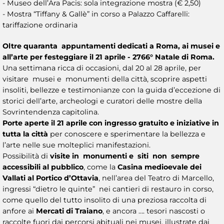
- Museo dell’Ara Pacis: sola integrazione mostra (€ 2,50)
- Mostra “Tiffany & Gallè” in corso a Palazzo Caffarelli:
tariffazione ordinaria
Oltre quaranta appuntamenti dedicati a Roma, ai musei e
all’arte per festeggiare il 21 aprile - 2766° Natale di Roma.
Una settimana ricca di occasioni, dal 20 al 28 aprile, per
visitare musei e monumenti della città, scoprire aspetti
insoliti, bellezze e testimonianze con la guida d’eccezione di
storici dell’arte, archeologi e curatori delle mostre della
Sovrintendenza capitolina.
Porte aperte il 21 aprile con ingresso gratuito e iniziative in
tutta la città
per conoscere e sperimentare la bellezza e
l’arte nelle sue molteplici manifestazioni.
Possibilità di
visite in monumenti e siti non sempre
accessibili al pubblico
, come la
Casina medioevale dei
Vallati al Portico d’Ottavia
, nell’area del Teatro di Marcello,
ingressi “dietro le quinte” nei cantieri di restauro in corso,
come quello del tutto insolito di una preziosa raccolta di
anfore ai
Mercati di Traiano
, e ancora …. tesori nascosti o
raccolte fuori dai percorsi abituali nei musei, illustrate dai