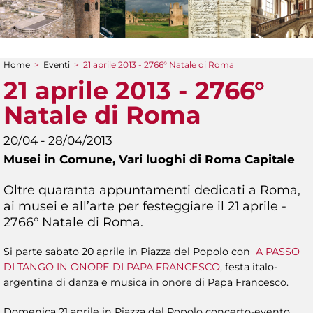
Home
>
Eventi
>
21 aprile 2013 - 2766° Natale di Roma
Tu sei qui
21 aprile 2013 - 2766°
Natale di Roma
20/04 - 28/04/2013
Musei in Comune,
Vari luoghi di Roma Capitale
Oltre quaranta appuntamenti dedicati a Roma,
ai musei e all’arte per festeggiare il 21 aprile -
2766° Natale di Roma.
Si parte sabato 20 aprile in Piazza del Popolo con
A PASSO
DI TANGO IN ONORE DI PAPA FRANCESCO
, festa italo-
argentina di danza e musica in onore di Papa Francesco.
Domenica 21 aprile in Piazza del Popolo concerto-evento