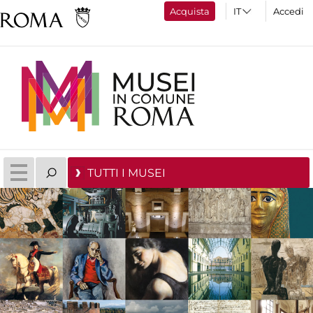
Acquista
Accedi
TUTTI I MUSEI