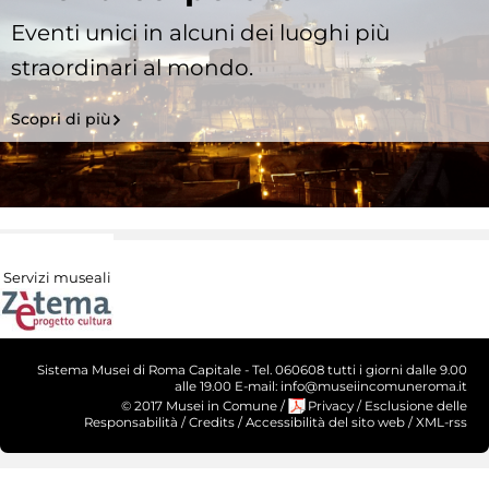
Eventi unici in alcuni dei luoghi più
straordinari al mondo.
Scopri di più
Servizi museali
Sistema Musei di Roma Capitale - Tel. 060608 tutti i giorni dalle 9.00
alle 19.00 E-mail: info@museiincomuneroma.it
© 2017 Musei in Comune
/
Privacy
/
Esclusione delle
Responsabilità
/
Credits
/
Accessibilità del sito web
/
XML-rss