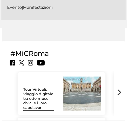
Evento|Manifestazioni
#MiCRoma
Tour Virtuali.
Viaggio digitale
tra otto musei
civici e i loro
Le 
capolavori
Sis