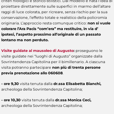
criteri filologici e storico-stilistici. Dal modello è nata l’idea di
proiettare direttamente sulle superfici in marmo dell’altare
raggi di luce colorata, per ricreare, senza rischio per la sua
conservazione, l’effetto totale e realistico della policromia
originaria. L’approccio resta comunque critico:
non si vuole
colorare l’Ara Pacis “com’era” ma restituire, in via d’
ipotesi, l’aspetto prossimo all’originale di un passato
lontano ma non perduto.
Visite guidate al mausoleo di Augusto
:
proseguono le
visite guidate nei “luoghi di Augusto” organizzate dalla
Sovrintendenza Capitolina per il bimillenario. A ciascuna
visita potranno partecipare
non più di trenta persone
previa prenotazione allo 060608
.
- ore 9,30
visita tenuta dalla
dr.ssa Elisabetta Bianchi,
archeologa della Sovrintendenza Capitolina;
- ore 10,30
visita tenuta dalla
dr.ssa Monica Ceci,
archeologa della Sovrintendenza Capitolina;