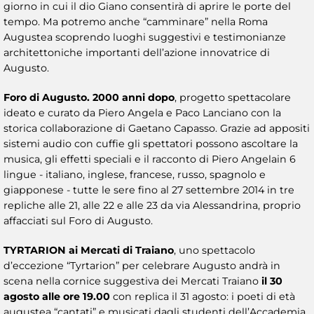
giorno in cui il dio Giano consentirà di aprire le porte del
tempo. Ma potremo anche “camminare” nella Roma
Augustea scoprendo luoghi suggestivi e testimonianze
architettoniche importanti dell’azione innovatrice di
Augusto.
Foro di Augusto. 2000 anni dopo
, progetto spettacolare
ideato e curato da Piero Angela e Paco Lanciano con la
storica collaborazione di Gaetano Capasso. Grazie ad appositi
sistemi audio con cuffie gli spettatori possono ascoltare la
musica, gli effetti speciali e il racconto di Piero Angelain 6
lingue - italiano, inglese, francese, russo, spagnolo e
giapponese - tutte le sere fino al 27 settembre 2014 in tre
repliche alle 21, alle 22 e alle 23 da via Alessandrina, proprio
affacciati sul Foro di Augusto.
TYRTARION ai Mercati di Traiano
, uno spettacolo
d’eccezione “Tyrtarion” per celebrare Augusto andrà in
scena nella cornice suggestiva dei Mercati Traiano
il 30
agosto alle ore 19.00
con replica il 31 agosto: i poeti di età
augustea “cantati” e musicati dagli studenti dell’Accademia