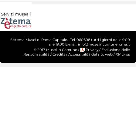
Servizi museali
Sistema Musei di Roma Capitale - Tel. 060608 tutti i giorni dalle 9.00
alle 19.00 E-mail: info@museiincomuneroma.it
© 2017 Musei in Comune
/
Privacy
/
Esclusione delle
Responsabilità
/
Credits
/
Accessibilità del sito web
/
XML-rss