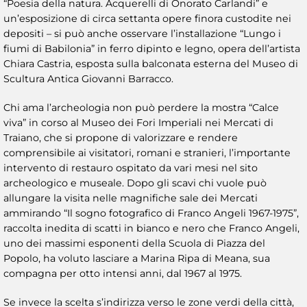
“Poesia della natura. Acquerelli di Onorato Carlandi” e
un’esposizione di circa settanta opere finora custodite nei
depositi – si può anche osservare l’installazione “Lungo i
fiumi di Babilonia” in ferro dipinto e legno, opera dell’artista
Chiara Castria, esposta sulla balconata esterna del Museo di
Scultura Antica Giovanni Barracco.
Chi ama l’archeologia non può perdere la mostra “Calce
viva” in corso al Museo dei Fori Imperiali nei Mercati di
Traiano, che si propone di valorizzare e rendere
comprensibile ai visitatori, romani e stranieri, l’importante
intervento di restauro ospitato da vari mesi nel sito
archeologico e museale. Dopo gli scavi chi vuole può
allungare la visita nelle magnifiche sale dei Mercati
ammirando “Il sogno fotografico di Franco Angeli 1967-1975”,
raccolta inedita di scatti in bianco e nero che Franco Angeli,
uno dei massimi esponenti della Scuola di Piazza del
Popolo, ha voluto lasciare a Marina Ripa di Meana, sua
compagna per otto intensi anni, dal 1967 al 1975.
Se invece la scelta s’indirizza verso le zone verdi della città,