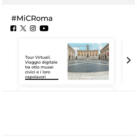
#MiCRoma
Tour Virtuali.
Viaggio digitale
tra otto musei
civici e i loro
Le 
capolavori
Sis
#DiscoverMiC