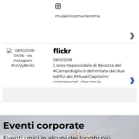
museiincomuneroma
08/10/2018
L'area trapezoidale di #piazza del
#Campidoglio è delimitata dai due
edifici dei #MuseiCapitolini
contrapposti, che con le
Eventi corporate
Eventi unici in alcuni dei luoghi più