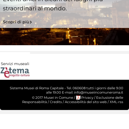
straordinari al mondo.
Scopri di più
Servizi museali
Sistema Musei di Roma Capitale - Tel. 060608 tutti i giorni dalle 9.00
alle 19.00 E-mail: info@museiincomuneroma.it
© 2017 Musei in Comune
/
Privacy
/
Esclusione delle
Responsabilità
/
Credits
/
Accessibilità del sito web
/
XML-rss