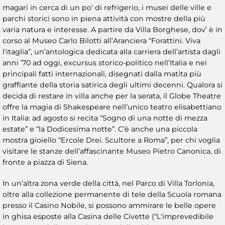
magari in cerca di un po’ di refrigerio, i musei delle ville e
parchi storici sono in piena attività con mostre della più
varia natura e interesse. A partire da Villa Borghese, dov’ è in
corso al Museo Carlo Bilotti all’Aranciera “Forattini. Viva
l'itaglia”, un’antologica dedicata alla carriera dell’artista dagli
anni ’70 ad oggi, excursus storico-politico nell’Italia e nei
principali fatti internazionali, disegnati dalla matita più
graffiante della storia satirica degli ultimi decenni. Qualora si
decida di restare in villa anche per la serata, il Globe Theatre
offre la magia di Shakespeare nell’unico teatro elisabettiano
in Italia: ad agosto si recita “Sogno di una notte di mezza
estate” e “la Dodicesima notte”. C’è anche una piccola
mostra gioiello “Ercole Drei. Scultore a Roma”, per chi voglia
visitare le stanze dell’affascinante Museo Pietro Canonica, di
fronte a piazza di Siena.
In un’altra zona verde della città, nel Parco di Villa Torlonia,
oltre alla collezione permanente di tele della Scuola romana
presso il Casino Nobile, si possono ammirare le belle opere
in ghisa esposte alla Casina delle Civette (“L'imprevedibile