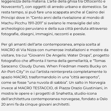
leggerezza della materia. L’arte della ghisa tra Ottocento e
Novecento”), con oggetti di arredo urbano e domestico. Se
resta tempo, si può fare una scappata anche al Casino dei
Principi dove in “Cento anni della rivelazione al mondo di
Machu Picchu 1911-2011” si svelano le meraviglie del sito
archeologico peruviano e della sua città perduta attraverso
fotografie, disegni, immagini, racconti e poesie.
Per gli amanti dell’arte contemporanea, ampia scelta al
MACRO di Via Nizza con numerose installazioni e mostre da
visitare, tra cui “Giovanni De Angelis: Water Drops”, progetto
fotografico che affronta il tema della gemellarità, e “Tomas
Saraceno: Cloudy Dunes. When Friedman meets Bucky on
Air-Port-City” in cui l’artista reinterpreta completamente lo
spazio MACRO, trasformandolo in una “città aeroporto”,
come se fosse “una nuvola di sabbia”. Un salto in Norvegia
invece al MACRO TESTACCIO, di Piazza Orazio Giustiniani, in
mostra le opere e i progetti di Snøhetta, studio-icona
dell'architettura contemporanea norvegese, fondato a Oslo
20 anni fa da cinque giovani architetti.