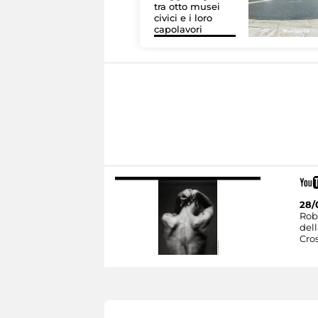
tra otto musei
civici e i loro
capolavori
28/
Rob
dell
Cro