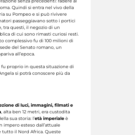
erazione senza precedenti: radere al
Roma. Quindi si entra nel vivo della
oria su Pompeo e si può rivivere
natori passeggiavano sotto i portici
, tra questi, il negozio di un
ca di cui sono rimasti curiosi resti.
to complessivo fu di 100 milioni di
a sede del Senato romano, un
pariva all’epoca.
 fu proprio in questa situazione di
o Angela si potrà conoscere più da
zione di luci, immagini, filmati e
a
, alta ben 12 metri, era custodita
a sua storia: l’
età imperiale
è
un impero esteso dall’attuale
 tutto il Nord Africa. Queste