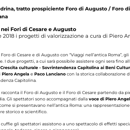
rina, tratto prospiciente Foro di Augusto / Foro di
ana
o nei Fori di Cesare e Augusto
e 2018 i progetti di valorizzazione a cura di Piero
 del Foro di Cesare e di Augusto con “Viaggi nell’antica Roma”, gl
e. I due progetti, a cui sarà possibile assistere ogni sera fino 
 Crescita culturale - Sovrintendenza Capitolina ai Beni Cultur
i
Piero Angela
e
Paco Lanciano
con la storica collaborazione 
ndenza Capitolina
.
” racconta il Foro di Augusto e il Foro di Cesare partendo da p
dia. Gli spettatori sono accompagnati dalla
voce di Piero Ange
ì come si presentavano nell’antica Roma: una rappresentazion
e storico e scientifico.
cuffie gli spettatori assistono a uno spettacolo di effetti spec