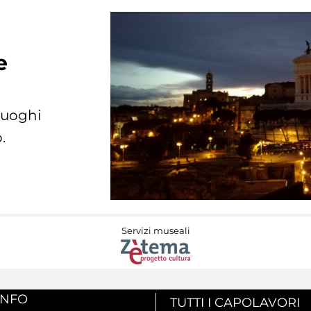
e
 luoghi
.
Servizi museali
INFO
TUTTI I CAPOLAVORI