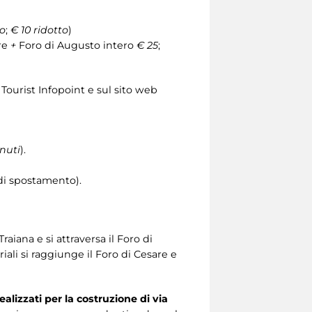
ro
;
€ 10 ridotto
)
re
+
Foro di Augusto intero
€ 25
;
i Tourist Infopoint e sul sito web
nuti
).
 di spostamento).
raiana e si attraversa il Foro di
iali si raggiunge il Foro di Cesare e
realizzati per la costruzione di via