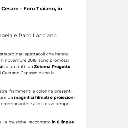
 Cesare - Foro Traiano, in
 Angela e Paco Lanciano
i straordinari spettacoli che hanno
all’11 novembre 2018, sono promossi
ali
e prodotti da
Zètema Progetto
di Gaetano Capasso e con la
ietre, frammenti e colonne presenti,
la
e da
magnifici filmati e proiezioni
e emozionante e allo stesso tempo
iali e musiche, raccontato
in 8 lingue