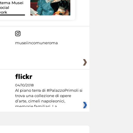
istema Musei
si raccontano
ocial
grazie alla
work
tecnologia
museiincomuneroma
04/10/2018
Al piano terra di #PalazzoPrimoli si
trova una collezione di opere
d’arte, cimeli napoleonici,
memorie familiari. La