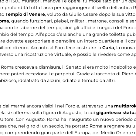
to di 1500 muratori, manovali e operai fu mobilitato per un’op
n profondità tutta l’area per raggiungere il livello dell’antica 
oso
Tempio di Venere
, voluto da Giulio Cesare dopo la sua vitt
Roma
, quando funzionari, plebei, militari, matrone, consoli e se
paiono le taberne del tempo, cioè gli uffici e i negozi del Foro e
bio del tempo. All’epoca c’era anche una grande toilette pubbli
sare dovette espropriare e demolire un intero quartiere e il cos
lioni di euro. Accanto al Foro fece costruire la
Curia
, la nuov
raverso una ricostruzione virtuale, è possibile rivedere come ap
 Roma cresceva a dismisura, il Senato si era molto indebolito e
enere poteri eccezionali e perpetui. Grazie al racconto di Pier
izioso, idolatrato da alcuni, odiato e temuto da altri.
e dai marmi ancora visibili nel Foro e, attraverso una
multiproie
ela si sofferma sulla figura di Augusto, la cui
gigantesca statu
Ultore. Con Augusto, Roma ha inaugurato un nuovo periodo dell
scesa che, nel giro di un secolo, ha portato Roma a regnare su 
 Iraq, comprendendo gran parte dell’Europa, del Medio Oriente e