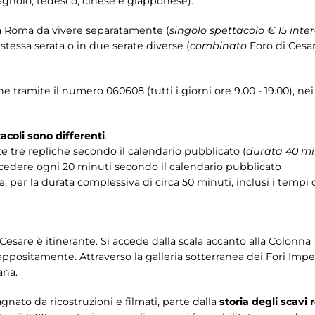
spagnolo, tedesco, cinese e giapponese).
ca Roma da vivere separatamente (
singolo spettacolo € 15 inte
tessa serata o in due serate diverse (
combinato
Foro di Cesa
he tramite il numero 060608 (tutti i giorni ore 9.00 - 19.00), ne
acoli sono differenti
.
te tre repliche secondo il calendario pubblicato (
durata 40 mi
accedere ogni 20 minuti secondo il calendario pubblicato
e, per la durata complessiva di circa 50 minuti, inclusi i tempi
Cesare è itinerante. Si accede dalla scala accanto alla Colonna T
appositamente. Attraverso la galleria sotterranea dei Fori Imper
ana.
gnato da ricostruzioni e filmati, parte dalla
storia degli scavi 