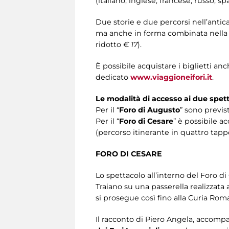
(italiano, inglese, francese, russo, 
Due storie e due percorsi nell’anti
ma anche in forma combinata nella s
ridotto
€ 17
).
È possibile acquistare i biglietti anc
dedicato
www.viaggioneifori.it
.
Le modalità di accesso ai due spett
Per il “
Foro di Augusto
” sono previs
Per il “
Foro di Cesare
” è possibile 
(percorso itinerante in quattro tapp
FORO DI CESARE
Lo spettacolo all’interno del Foro di 
Traiano su una passerella realizzata 
si prosegue così fino alla Curia Rom
Il racconto di Piero Angela, accompa