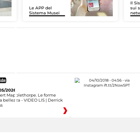
Il S
Le APP del
sui s
Sistema Musei
net
05/2026
ert Mapplethorpe. Le forme
a bellezza - VIDEO LIS | Derrick
ss