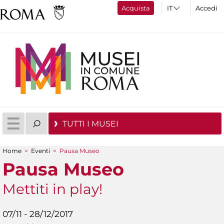
Acquista
Accedi
TUTTI I MUSEI
Home
>
Eventi
>
Pausa Museo
Tu sei qui
Pausa Museo
Mettiti in play!
07/11 - 28/12/2017