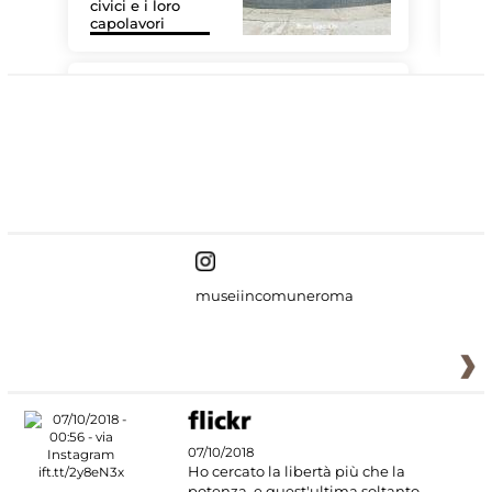
civici e i loro
Le 
capolavori
Sis
#DiscoverMiC
museiincomuneroma
07/10/2018
Ho cercato la libertà più che la
potenza, e quest'ultima soltanto