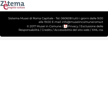
Sistema Musei di Roma Capitale - Tel. 060608 tutti i giorni dalle 9.00
alle 19.00 E-mail: info@museiincomuneroma.it
© 2017 Musei in Comune
/
Privacy
/
Esclusione delle
Responsabilità
/
Credits
/
Accessibilità del sito web
/
XML-rss