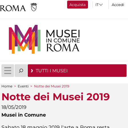
Acquista
Accedi
TUTTI I MUSEI
Home
>
Eventi
>
Notte dei Musei 2019
Tu sei qui
Notte dei Musei 2019
18/05/2019
Musei in Comune
Sabato 18 maggio 2019 l'arte a Roma resta