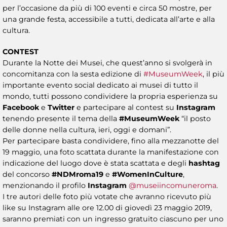
per l’occasione da più di 100 eventi e circa 50 mostre, per
una grande festa, accessibile a tutti, dedicata all’arte e alla
cultura.
CONTEST
Durante la Notte dei Musei, che quest’anno si svolgerà in
concomitanza con la sesta edizione di
#MuseumWeek
, il più
importante evento social dedicato ai musei di tutto il
mondo, tutti possono condividere la propria esperienza su
Facebook
e
Twitter
e partecipare al contest su
Instagram
tenendo presente il tema della
#MuseumWeek
“il posto
delle donne nella cultura, ieri, oggi e domani”.
Per partecipare basta condividere, fino alla mezzanotte del
19 maggio, una foto scattata durante la manifestazione con
indicazione del luogo dove è stata scattata e degli
hashtag
del concorso
#NDMroma19
e
#WomenInCulture
,
menzionando il profilo
Instagram
@museiincomuneroma
.
I tre autori delle foto più votate che avranno ricevuto più
like su Instagram alle ore 12.00 di giovedì 23 maggio 2019,
saranno premiati con un ingresso gratuito ciascuno per uno