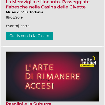
La Meraviglia e l'Incanto. Passeggiate
fiabesche nella Casina delle Civette
Musei di Villa Torlonia
18/05/2019
Evento|Teatro
Gratis con la MIC card
Pasolini e la Suburra