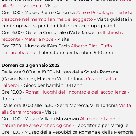
alla Serra Moresca
- Visita
Ore 11.00 - Museo Pietro Canonica
Arte e Psicologia. L'artista
traspone nel marmo l'anima del soggetto
- Visita guidata in
contemporanea per bambini e per accompagnatori
Ore 16.00 - Galleria Comunale d’Arte Moderna
Il chiostro
racconta - Materia Nova
- Visita
Ore 17.00 - Museo dell’Ara Pacis
Alberto Biasi. Tuffo
nell'arcobaleno
- Laboratorio per bambini 5-10 anni
Domenica 2 gennaio 2022
Dalle ore 9.00 alle 19.00 - Museo della Scuola Romana
(Casino Nobile), Musei di Villa Torlonia
Cosa c'è sotto
l'albero?
- Gioco per bambini 3-11 anni
Ore 10.00 -
Roma: i luoghi dell’incontro e dell’accoglienza
-
Itinerario
Dalle ore 10.00 alle 15.30 - Serra Moresca, Villa Torlonia
Visita
alla Serra Moresca
- Visita
Ore 11.00 - Museo Villa di Massenzio
Alla scoperta della
natura nelle aree archeologiche
- Laboratorio per famiglie
Ore 11.00 - Museo della Repubblica Romana e della Memoria