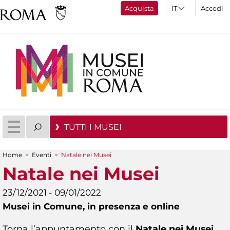
Acquista
Accedi
TUTTI I MUSEI
Home
>
Eventi
>
Natale nei Musei
Tu sei qui
Natale nei Musei
23/12/2021 - 09/01/2022
Musei in Comune,
in presenza e online
Torna l’appuntamento con il
Natale nei Musei
,