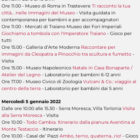
Ore 11.00 - Museo di Roma in Trastevere
Ti racconto la tua
città… nelle immagini del Museo
- Visita guidata in
contemporanea per bambini e per accompagnatori
Ore 11.00 - Mercati di Traiano Museo dei Fori Imperiali
Giochiamo a tombola con l'Imperatore Traiano
- Gioco per
tutti
Ore 15.00 - Galleria d’Arte Moderna
Raccontare per
immagini da Cleopatra a Pinocchio tra scultura e fumetto
-
Visita
Ore 15.00 - Museo Napoleonico
Natale in Casa Bonaparte /
Atelier del Legno
- Laboratorio per bambini 6-12 anni
Ore 17.00 - Museo Civico di Zoologia
Vulcani & Co.: viaggio al
centro della terra
- Laboratorio per bambini dai 5 anni
Mercoledì 5 gennaio 2022
Dalle ore 10.00 alle 15.30 - Serra Moresca, Villa Torlonia
Visita
alla Serra Moresca
- Visita
Ore 10.00 -
Todo Cambia. Itinerario dalla pianura Aventina al
Monte Testaccio
- Itinerario
Ore 10.00 - Casal de’ Pazzi
Ambo, terno, quaterna…rio!
- Gioco