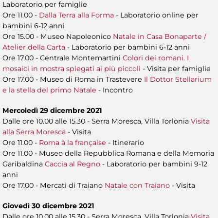
Laboratorio per famiglie
Ore 11.00 -
Dalla Terra alla Forma
- Laboratorio online per
bambini 6-12 anni
Ore 15.00 - Museo Napoleonico
Natale in Casa Bonaparte /
Atelier della Carta
- Laboratorio per bambini 6-12 anni
Ore 17.00 - Centrale Montemartini
Colori dei romani. I
mosaici in mostra spiegati ai più piccoli
- Visita per famiglie
Ore 17.00 - Museo di Roma in Trastevere
Il Dottor Stellarium
e la stella del primo Natale
- Incontro
Mercoledì 29 dicembre 2021
Dalle ore 10.00 alle 15.30 - Serra Moresca, Villa Torlonia
Visita
alla Serra Moresca
- Visita
Ore 11.00 -
Roma à la française
- Itinerario
Ore 11.00 - Museo della Repubblica Romana e della Memoria
Garibaldina
Caccia al Regno
- Laboratorio per bambini 9-12
anni
Ore 17.00 - Mercati di Traiano
Natale con Traiano
- Visita
Giovedì 30 dicembre 2021
Dalle ore 10.00 alle 15.30 - Serra Moresca, Villa Torlonia
Visita