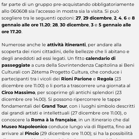
far parte di un gruppo pre-acquistando obbligatoriamente
allo 060608 sia l’accesso in mostra sia la visita. Si può
scegliere tra le seguenti opzioni:
27
,
29 dicembre
,
2
,
4
,
6
e
8
gennaio alle ore 11.20
;
28
,
30 dicembre
,
3
e
5 gennaio alle
ore 17.20
.
Numerose anche le
attività itineranti
, per andare alla
scoperta dei rioni cittadini, delle bellezze che li abitano e
degli aneddoti ad essi legati. Un fitto
calendario di
passeggiate
a cura della Sovrintendenza Capitolina ai Beni
Culturali con Zètema Progetto Cultura, che conduce i
partecipanti tra i vicoli dei
Rioni Parione
e
Regola
(23
dicembre ore 11.00) o li porta a trascorrere una giornata al
Circo Massimo
, per scoprirne gli antichi splendori (23
dicembre ore 14.00). Si possono ripercorrere le tappe
fondamentali del
Grand Tour
, con i luoghi simbolo descritti
dai grandi artisti e intellettuali (27 dicembre ore 11.00), o
conoscere la
Roma à la française
, in un itinerario che dal
Museo Napoleonico
conduce lungo via di Ripetta, fino ad
arrivare al
Pincio
(29 dicembre ore 11.00); si ha la possibilità