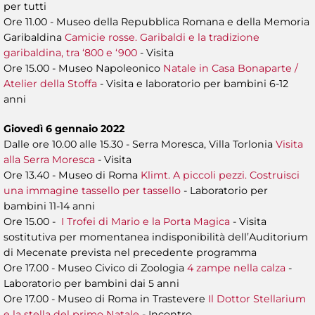
per tutti
Ore 11.00 - Museo della Repubblica Romana e della Memoria
Garibaldina
Camicie rosse. Garibaldi e la tradizione
garibaldina, tra ‘800 e ‘900
- Visita
Ore 15.00 - Museo Napoleonico
Natale in Casa Bonaparte /
Atelier della Stoffa
- Visita e laboratorio per bambini 6-12
anni
Giovedì 6 gennaio 2022
Dalle ore 10.00 alle 15.30 - Serra Moresca, Villa Torlonia
Visita
alla Serra Moresca
- Visita
Ore 13.40 - Museo di Roma
Klimt. A piccoli pezzi. Costruisci
una immagine tassello per tassello
- Laboratorio per
bambini 11-14 anni
Ore 15.00 -
I Trofei di Mario e la Porta Magica
- Visita
sostitutiva per momentanea indisponibilità dell’Auditorium
di Mecenate prevista nel precedente programma
Ore 17.00 - Museo Civico di Zoologia
4 zampe nella calza
-
Laboratorio per bambini dai 5 anni
Ore 17.00 - Museo di Roma in Trastevere
Il Dottor Stellarium
e la stella del primo Natale
- Incontro