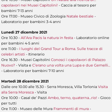
capolavori nei Musei Capitolini!
- Caccia al tesoro per
bambini 7-13 anni
Ore 17.00 - Museo Civico di Zoologia
Natale bestiale
-
Laboratorio per bambini 3-4 anni
Lunedì 27 dicembre 2021
Ore 10.30 -
All’Ara Pacis la natura in festa
- Laboratorio online
per bambini 4-5 anni
ore 11.00 -
I luoghi del Grand Tour a Roma. Sulle tracce di
celebri artisti
- Itinerario
Ore 16.30 - Musei Capitolini
Conosci i capolavori di Palazzo
Nuovo?
- Visita e
C’erano una volta una Lupa e due Gemelli…
- Laboratorio per bambini 7-10 anni
Martedì 28 dicembre 2021
Dalle ore 10.00 alle 15.30 - Serra Moresca, Villa Torlonia
Visita
alla Serra Moresca
- Visita
Ore 10.00 - Casal de’ Pazzi
Ambo, terno, quaterna…rio!
- Gioco
per tutti
Ore 11.00 - Museo delle Mura
Frammenti di mura
-