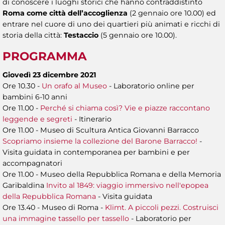
di conoscere i luoghi storici che hanno contraddistinto
Roma come città dell’accoglienza
(2 gennaio ore 10.00) ed
entrare nel cuore di uno dei quartieri più animati e ricchi di
storia della città:
Testaccio
(5 gennaio ore 10.00).
PROGRAMMA
Giovedì 23 dicembre 2021
Ore 10.30 -
Un orafo al Museo
- Laboratorio online per
bambini 6-10 anni
Ore 11.00 -
Perché si chiama così? Vie e piazze raccontano
leggende e segreti
- Itinerario
Ore 11.00 - Museo di Scultura Antica Giovanni Barracco
Scopriamo insieme la collezione del Barone Barracco!
-
Visita guidata in contemporanea per bambini e per
accompagnatori
Ore 11.00 - Museo della Repubblica Romana e della Memoria
Garibaldina
Invito al 1849: viaggio immersivo nell'epopea
della Repubblica Romana
- Visita guidata
Ore 13.40 - Museo di Roma -
Klimt. A piccoli pezzi. Costruisci
una immagine tassello per tassello
- Laboratorio per