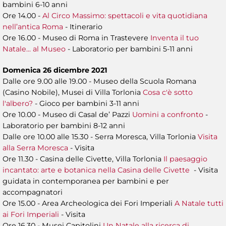
bambini 6-10 anni
Ore 14.00 -
Al Circo Massimo: spettacoli e vita quotidiana
nell’antica Roma
- Itinerario
Ore 16.00 - Museo di Roma in Trastevere
Inventa il tuo
Natale... al Museo
- Laboratorio per bambini 5-11 anni
Domenica 26 dicembre 2021
Dalle ore 9.00 alle 19.00 - Museo della Scuola Romana
(Casino Nobile), Musei di Villa Torlonia
Cosa c'è sotto
l'albero?
- Gioco per bambini 3-11 anni
Ore 10.00 - Museo di Casal de’ Pazzi
Uomini a confronto
-
Laboratorio per bambini 8-12 anni
Dalle ore 10.00 alle 15.30 - Serra Moresca, Villa Torlonia
Visita
alla Serra Moresca
- Visita
Ore 11.30 - Casina delle Civette, Villa Torlonia
Il paesaggio
incantato: arte e botanica nella Casina delle Civette
- Visita
guidata in contemporanea per bambini e per
accompagnatori
Ore 15.00 - Area Archeologica dei Fori Imperiali
A Natale tutti
ai Fori Imperiali
- Visita
Ore 16.30 - Musei Capitolini
Un Natale alla ricerca di...