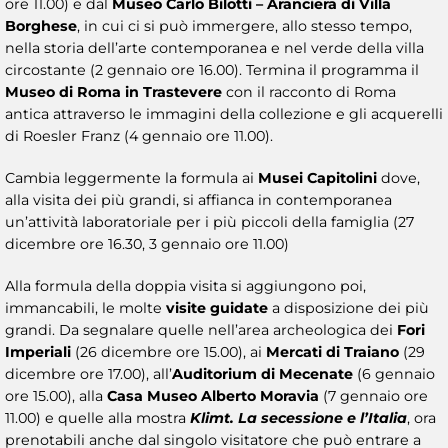
ore 11.00) e dal
Museo Carlo Bilotti – Aranciera di Villa
Borghese
, in cui ci si può immergere, allo stesso tempo,
nella storia dell’arte contemporanea e nel verde della villa
circostante (2 gennaio ore 16.00). Termina il programma il
Museo di Roma in Trastevere
con il racconto di Roma
antica attraverso le immagini della collezione e gli acquerelli
di Roesler Franz (4 gennaio ore 11.00).
Cambia leggermente la formula ai
Musei Capitolini
dove,
alla visita dei più grandi, si affianca in contemporanea
un’attività laboratoriale per i più piccoli della famiglia (27
dicembre ore 16.30, 3 gennaio ore 11.00)
Alla formula della doppia visita si aggiungono poi,
immancabili, le molte
visite guidate
a disposizione dei più
grandi. Da segnalare quelle nell’area archeologica dei
Fori
Imperiali
(26 dicembre ore 15.00), ai
Mercati di Traiano
(29
dicembre ore 17.00), all’
Auditorium di Mecenate
(6 gennaio
ore 15.00), alla
Casa
Museo Alberto Moravia
(7 gennaio ore
11.00) e quelle alla mostra
Klimt. La secessione e l’Italia
, ora
prenotabili anche dal singolo visitatore che può entrare a