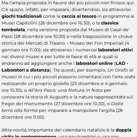
Ma l’ampia proposta in favore dei più piccoli non finisce qui.
C'è spazio, infatti, per imparare, divertendosi, sia attraverso
giochi tradizionali
come la
caccia al tesoro
in programma ai
Musei Capitolini (26 dicembre ore 16.30), o la
classica
tombolata
, nella versione proposta dal Museo di Casal de’
Pazzi (28 dicembre ore 10.00) e nella trasposizione in chiave
storica dei Mercati di Traiano – Museo dei Fori Imperiali (4
gennaio ore 11.00); sia attraverso i numerosi
laboratori attivi
nei diversi musei e per tutte le fasce di età ai quali si
andranno ad aggiungere anche i
laboratori online
(
LAD -
Laboratori a distanza
). Tra questi, per esempio,
Un Orafo al
museo
in cui i più piccoli possono cimentarsi con l’arte orafa
realizzando un proprio gioiello (23 dicembre e 4 gennaio
ore 10.30), o
All’Ara Pacis: una Natura in festa
per
conoscere la storia di Augusto e la natura rappresentata sul
fregio del monumento (27 dicembre ore 10.30), o
Dalla
terra alla forma
per imparare a manipolare l’argilla (28
dicembre ore 11.00).
Altra novità importante del calendario natalizio è la
doppia
visita in contemporanea
, una per bambini e una per