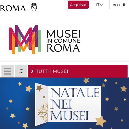
Acquista
Accedi
TUTTI I MUSEI