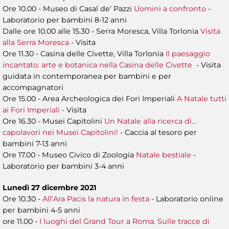
Ore 10.00 - Museo di Casal de’ Pazzi
Uomini a confronto
-
Laboratorio per bambini 8-12 anni
Dalle ore 10.00 alle 15.30 - Serra Moresca, Villa Torlonia
Visita
alla Serra Moresca
- Visita
Ore 11.30 - Casina delle Civette, Villa Torlonia
Il paesaggio
incantato: arte e botanica nella Casina delle Civette
- Visita
guidata in contemporanea per bambini e per
accompagnatori
Ore 15.00 - Area Archeologica dei Fori Imperiali
A Natale tutti
ai Fori Imperiali
- Visita
Ore 16.30 - Musei Capitolini
Un Natale alla ricerca di...
capolavori nei Musei Capitolini!
- Caccia al tesoro per
bambini 7-13 anni
Ore 17.00 - Museo Civico di Zoologia
Natale bestiale
-
Laboratorio per bambini 3-4 anni
Lunedì 27 dicembre 2021
Ore 10.30 -
All’Ara Pacis la natura in festa
- Laboratorio online
per bambini 4-5 anni
ore 11.00 -
I luoghi del Grand Tour a Roma. Sulle tracce di