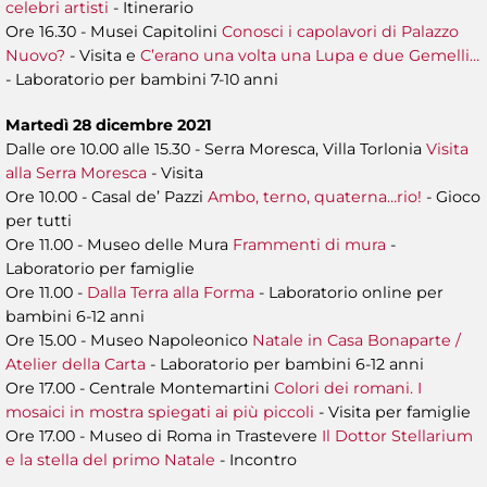
celebri artisti
- Itinerario
Ore 16.30 - Musei Capitolini
Conosci i capolavori di Palazzo
Nuovo?
- Visita e
C’erano una volta una Lupa e due Gemelli…
- Laboratorio per bambini 7-10 anni
Martedì 28 dicembre 2021
Dalle ore 10.00 alle 15.30 - Serra Moresca, Villa Torlonia
Visita
alla Serra Moresca
- Visita
Ore 10.00 - Casal de’ Pazzi
Ambo, terno, quaterna…rio!
- Gioco
per tutti
Ore 11.00 - Museo delle Mura
Frammenti di mura
-
Laboratorio per famiglie
Ore 11.00 -
Dalla Terra alla Forma
- Laboratorio online per
bambini 6-12 anni
Ore 15.00 - Museo Napoleonico
Natale in Casa Bonaparte /
Atelier della Carta
- Laboratorio per bambini 6-12 anni
Ore 17.00 - Centrale Montemartini
Colori dei romani. I
mosaici in mostra spiegati ai più piccoli
- Visita per famiglie
Ore 17.00 - Museo di Roma in Trastevere
Il Dottor Stellarium
e la stella del primo Natale
- Incontro