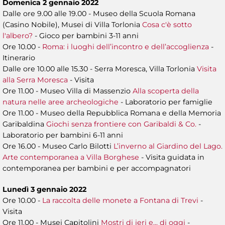
Domenica 2 gennaio 2022
Dalle ore 9.00 alle 19.00 - Museo della Scuola Romana
(Casino Nobile), Musei di Villa Torlonia
Cosa c'è sotto
l'albero?
- Gioco per bambini 3-11 anni
Ore 10.00 -
Roma: i luoghi dell’incontro e dell’accoglienza
-
Itinerario
Dalle ore 10.00 alle 15.30 - Serra Moresca, Villa Torlonia
Visita
alla Serra Moresca
- Visita
Ore 11.00 - Museo Villa di Massenzio
Alla scoperta della
natura nelle aree archeologiche
- Laboratorio per famiglie
Ore 11.00 - Museo della Repubblica Romana e della Memoria
Garibaldina
Giochi senza frontiere con Garibaldi & Co.
-
Laboratorio per bambini 6-11 anni
Ore 16.00 - Museo Carlo Bilotti
L’inverno al Giardino del Lago.
Arte contemporanea a Villa Borghese
- Visita guidata in
contemporanea per bambini e per accompagnatori
Lunedì 3 gennaio 2022
Ore 10.00 -
La raccolta delle monete a Fontana di Trevi
-
Visita
Ore 11.00 - Musei Capitolini
Mostri di ieri e... di oggi
-