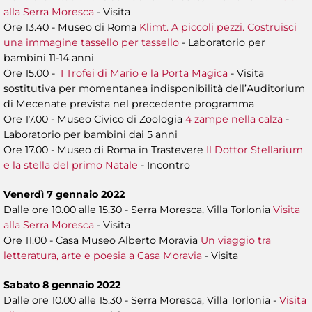
alla Serra Moresca
- Visita
Ore 13.40 - Museo di Roma
Klimt. A piccoli pezzi. Costruisci
una immagine tassello per tassello
- Laboratorio per
bambini 11-14 anni
Ore 15.00 -
I Trofei di Mario e la Porta Magica
- Visita
sostitutiva per momentanea indisponibilità dell’Auditorium
di Mecenate prevista nel precedente programma
Ore 17.00 - Museo Civico di Zoologia
4 zampe nella calza
-
Laboratorio per bambini dai 5 anni
Ore 17.00 - Museo di Roma in Trastevere
Il Dottor Stellarium
e la stella del primo Natale
- Incontro
Venerdì 7 gennaio 2022
Dalle ore 10.00 alle 15.30 - Serra Moresca, Villa Torlonia
Visita
alla Serra Moresca
- Visita
Ore 11.00 - Casa Museo Alberto Moravia
Un viaggio tra
letteratura, arte e poesia a Casa Moravia
- Visita
Sabato 8 gennaio 2022
Dalle ore 10.00 alle 15.30 - Serra Moresca, Villa Torlonia -
Visita