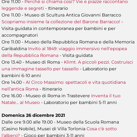
Ore 11.00 -
Perché si chiama così? Vie e piazze raccontano
leggende e segreti
- Itinerario
Ore 11.00 - Museo di Scultura Antica Giovanni Barracco
Scopriamo insieme la collezione del Barone Barracco!
-
Visita guidata in contemporanea per bambini e per
accompagnatori
Ore 11.00 - Museo della Repubblica Romana e della Memoria
Garibaldina
Invito al 1849: viaggio immersivo nell'epopea
della Repubblica Romana
- Visita guidata
Ore 13.40 - Museo di Roma -
Klimt. A piccoli pezzi. Costruisci
una immagine tassello per tassello
- Laboratorio per
bambini 6-10 anni
Ore 14.00 -
Al Circo Massimo: spettacoli e vita quotidiana
nell’antica Roma
- Itinerario
Ore 16.00 - Museo di Roma in Trastevere
Inventa il tuo
Natale... al Museo
- Laboratorio per bambini 5-11 anni
Domenica 26 dicembre 2021
Dalle ore 9.00 alle 19.00 - Museo della Scuola Romana
(Casino Nobile), Musei di Villa Torlonia
Cosa c'è sotto
l'albero?
- Gioco per bambini 3-11 anni