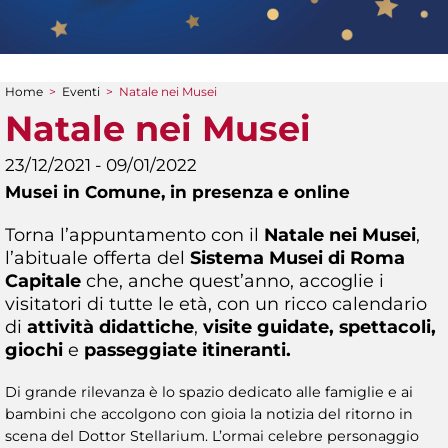
Home
>
Eventi
>
Natale nei Musei
Tu sei qui
Natale nei Musei
23/12/2021 - 09/01/2022
Musei in Comune,
in presenza e online
Torna l’appuntamento con il
Natale nei Musei
,
l’abituale offerta del
Sistema Musei di Roma
Capitale
che, anche quest’anno, accoglie i
visitatori di tutte le età, con un ricco calendario
di
attività didattiche
,
visite guidate, spettacoli,
giochi
e
passeggiate itineranti.
Di grande rilevanza è lo spazio dedicato alle famiglie e ai
bambini che accolgono con gioia la notizia del ritorno in
scena del Dottor Stellarium. L’ormai celebre personaggio