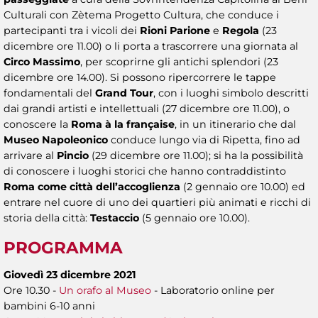
Culturali con Zètema Progetto Cultura, che conduce i
partecipanti tra i vicoli dei
Rioni Parione
e
Regola
(23
dicembre ore 11.00) o li porta a trascorrere una giornata al
Circo Massimo
, per scoprirne gli antichi splendori (23
dicembre ore 14.00). Si possono ripercorrere le tappe
fondamentali del
Grand Tour
, con i luoghi simbolo descritti
dai grandi artisti e intellettuali (27 dicembre ore 11.00), o
conoscere la
Roma à la française
, in un itinerario che dal
Museo Napoleonico
conduce lungo via di Ripetta, fino ad
arrivare al
Pincio
(29 dicembre ore 11.00); si ha la possibilità
di conoscere i luoghi storici che hanno contraddistinto
Roma come città dell’accoglienza
(2 gennaio ore 10.00) ed
entrare nel cuore di uno dei quartieri più animati e ricchi di
storia della città:
Testaccio
(5 gennaio ore 10.00).
PROGRAMMA
Giovedì 23 dicembre 2021
Ore 10.30 -
Un orafo al Museo
- Laboratorio online per
bambini 6-10 anni