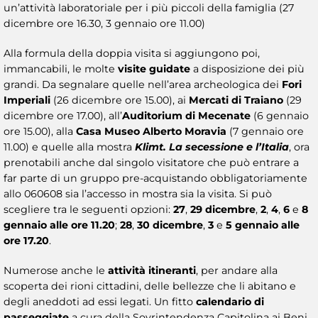
un’attività laboratoriale per i più piccoli della famiglia (27
dicembre ore 16.30, 3 gennaio ore 11.00)
Alla formula della doppia visita si aggiungono poi,
immancabili, le molte
visite guidate
a disposizione dei più
grandi. Da segnalare quelle nell’area archeologica dei
Fori
Imperiali
(26 dicembre ore 15.00), ai
Mercati di Traiano
(29
dicembre ore 17.00), all’
Auditorium di Mecenate
(6 gennaio
ore 15.00), alla
Casa
Museo Alberto Moravia
(7 gennaio ore
11.00) e quelle alla mostra
Klimt. La secessione e l’Italia
, ora
prenotabili anche dal singolo visitatore che può entrare a
far parte di un gruppo pre-acquistando obbligatoriamente
allo 060608 sia l’accesso in mostra sia la visita. Si può
scegliere tra le seguenti opzioni:
27
,
29 dicembre
,
2
,
4
,
6
e
8
gennaio alle ore 11.20
;
28
,
30 dicembre
,
3
e
5 gennaio alle
ore 17.20
.
Numerose anche le
attività itineranti
, per andare alla
scoperta dei rioni cittadini, delle bellezze che li abitano e
degli aneddoti ad essi legati. Un fitto
calendario di
passeggiate
a cura della Sovrintendenza Capitolina ai Beni