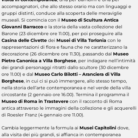
accompagnatori, che allo stesso orario ma con linguaggi e
gruppi distinti, conduce alla scoperta delle meraviglie
museali. Si comincia con il
Museo di Scultura Antica
Giovanni Barracco
e la storia della vasta collezione del
Barone (23 dicembre ore 11.00), per poi proseguire alla
Casina delle Civette
dei
Musei di Villa Torlonia
con le
rappresentazioni di flora e fauna che ne caratterizzano la
decorazione (26 dicembre ore 11.30), passando dal
Museo
Pietro Canonica a Villa Borghese
, per indagare nell’intimità
dei grandi personaggi ritratti dallo scultore (30 dicembre
ore 11.00) e dal
Museo Carlo Bilotti – Aranciera di Villa
Borghese
, in cui ci si può immergere, allo stesso tempo,
nella storia dell’arte contemporanea e nel verde della villa
circostante (2 gennaio ore 16.00). Termina il programma il
Museo di Roma in Trastevere
con il racconto di Roma
antica attraverso le immagini della collezione e gli acquerelli
di Roesler Franz (4 gennaio ore 11.00).
Cambia leggermente la formula ai
Musei Capitolini
dove,
alla visita dei più grandi, si affianca in contemporanea