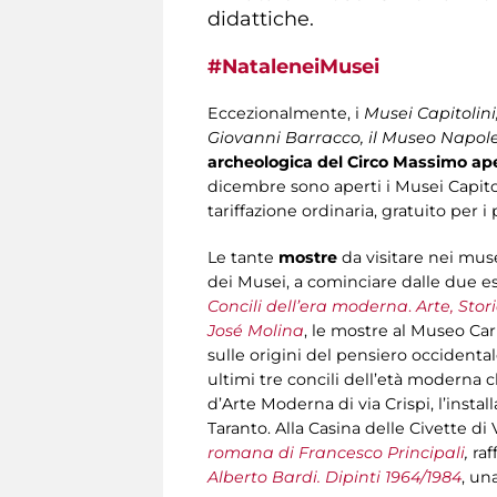
didattiche.
#NataleneiMusei​
Eccezionalmente, i
Musei Capitolini,
Giovanni Barracco, il Museo Napole
archeologica del Circo Massimo aper
dicembre sono aperti i Musei Capitolin
tariffazione ordinaria, gratuito per i
Le tante
mostre
da visitare nei mu
dei Musei, a cominciare dalle due esp
Concili dell’era moderna
.
Arte, Stor
José Molina
, le mostre al Museo Carlo
sulle origini del pensiero occident
ultimi tre concili dell’età moderna 
d’Arte Moderna di via Crispi, l’instal
Taranto. Alla Casina delle Civette di V
romana di Francesco Principali
,
raf
Alberto Bardi. Dipinti 1964/1984
, un