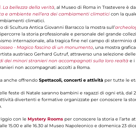
. La bellezza della verità
, al Museo di Roma in Trastevere è d
ita e ambiente nell’era dei cambiamenti climatici
con la qual
ambiamenti climatici.
 di Scultura Antica Giovanni Barracco la mostra sull’
archeolo
ripercorre la storia professionale e personale del grande collez
ionismo internazionale, alla tragica fine nel campo di sterminio
losseo - Magico fascino di un monumento
, una mostra grafica
rtista austriaco Gerhard Gutruf, attraverso una selezione delle
di dei minori stranieri non accompagnati sulla loro realtà
e i
stranieri non accompagnati accolti a Roma.
sta anche offrendo
Spettacoli, concerti e attività
per tutte le e
elle feste di Natale saranno bambini e ragazzi di ogni età, dal 
ttività divertenti e formative organizzate per conoscere la sto
o.
iggio con le
Mystery Rooms
per conoscere la storia e l’arte at
le 15.00 e alle 16.30 al Museo Napoleonico e domenica 23 dice