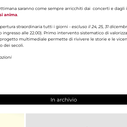
settimana saranno come sempre arricchiti dai concerti e dagli i
si anima
.
apertura straordinaria tutti i giorni -
escluso il 24, 25, 31 dicemb
imo ingresso alle 22.00). Primo intervento sistematico di valoriz
l progetto multimediale permette di rivivere le storie e le vi
o dei secoli.
azioni
In archivio