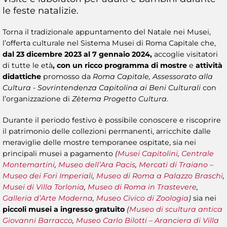
le feste natalizie.
Torna il tradizionale appuntamento del Natale nei Musei,
l’offerta culturale nel Sistema Musei di Roma Capitale che,
dal 23 dicembre 2023 al 7 gennaio 2024,
accoglie visitatori
di tutte le età
, con un ricco programma di mostre
e
attività
didattiche
promosso da
Roma Capitale, Assessorato alla
Cultura - Sovrintendenza Capitolina ai Beni Culturali
con
l’organizzazione di
Zètema Progetto Cultura.
Durante il periodo festivo è possibile conoscere e riscoprire
il patrimonio delle collezioni permanenti, arricchite dalle
meraviglie delle mostre temporanee ospitate, sia nei
principali musei a pagamento
(
Musei Capitolini
,
Centrale
Montemartini
,
Museo dell’Ara Pacis
,
Mercati di Traiano –
Museo dei Fori Imperiali
,
Museo di Roma
a Palazzo Braschi
,
M
usei di Villa Torlonia
,
Museo di Roma in Trastevere
,
Galleria d’Arte Moderna
,
Museo Civico di Zoologia
)
sia nei
piccoli musei a ingresso gratuito
(
Museo di scultura antica
Giovanni Barracco
,
Museo Carlo Bilotti – Aranciera di Villa