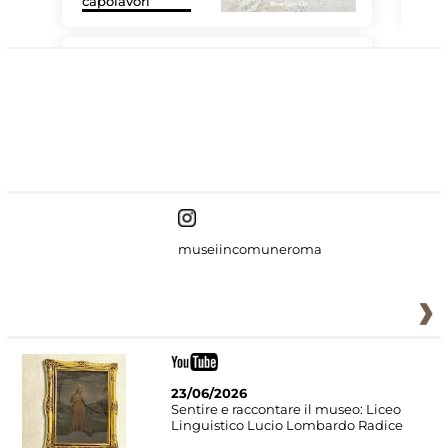
capolavori
Sis
#DiscoverMiC
museiincomuneroma
23/06/2026
Sentire e raccontare il museo: Liceo
Linguistico Lucio Lombardo Radice