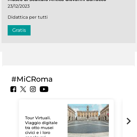
23/12/2023
Didattica per tutti
Gratis
#MiCRoma
Tour Virtuali.
Viaggio digitale
tra otto musei
civici e i loro
Le 