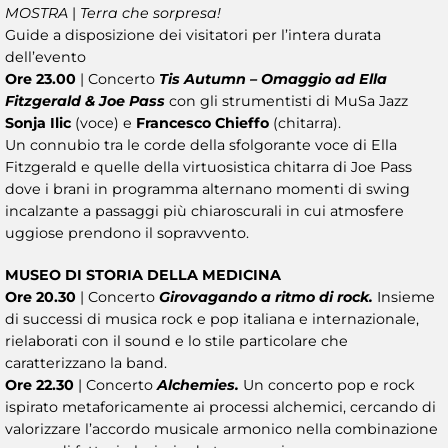
MOSTRA
|
Terra che sorpresa!
Guide a disposizione dei visitatori per l’intera durata
dell’evento
Ore 23.00
| Concerto
Tis Autumn – Omaggio ad Ella
Fitzgerald & Joe Pass
con gli strumentisti di MuSa Jazz
Sonja Ilic
(voce) e
Francesco Chieffo
(chitarra).
Un connubio tra le corde della sfolgorante voce di Ella
Fitzgerald e quelle della virtuosistica chitarra di Joe Pass
dove i brani in programma alternano momenti di swing
incalzante a passaggi più chiaroscurali in cui atmosfere
uggiose prendono il sopravvento.
MUSEO DI STORIA DELLA MEDICINA
Ore 20.30
| Concerto
Girovagando a ritmo di rock.
Insieme
di successi di musica rock e pop italiana e internazionale,
rielaborati con il sound e lo stile particolare che
caratterizzano la band.
Ore 22.30
| Concerto
Alchemies.
Un concerto pop e rock
ispirato metaforicamente ai processi alchemici, cercando di
valorizzare l’accordo musicale armonico nella combinazione