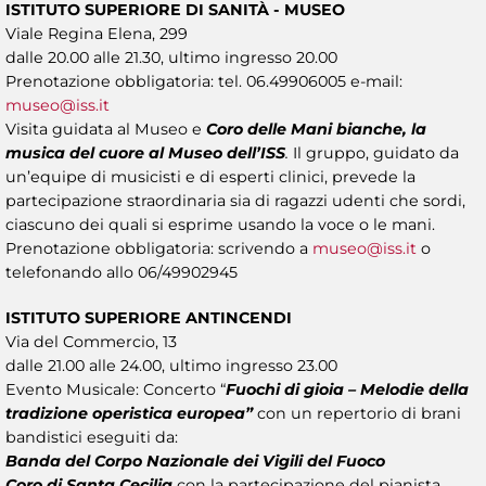
ISTITUTO SUPERIORE DI SANITÀ - MUSEO
Viale Regina Elena, 299
dalle 20.00 alle 21.30, ultimo ingresso 20.00
Prenotazione obbligatoria: tel. 06.49906005 e-mail:
museo@iss.it
Visita guidata al Museo e
Coro delle Mani bianche, la
musica del cuore al Museo dell’ISS
.
Il gruppo, guidato da
un’equipe di musicisti e di esperti clinici, prevede la
partecipazione straordinaria sia di ragazzi udenti che sordi,
ciascuno dei quali si esprime usando la voce o le mani.
Prenotazione obbligatoria: scrivendo a
museo@iss.it
o
telefonando allo 06/49902945
ISTITUTO SUPERIORE ANTINCENDI
Via del Commercio, 13
dalle 21.00 alle 24.00, ultimo ingresso 23.00
Evento Musicale: Concerto “
Fuochi di gioia – Melodie della
tradizione operistica europea”
con un repertorio di brani
bandistici eseguiti da:
Banda del Corpo Nazionale dei Vigili del Fuoco
Coro di Santa Cecilia
con la partecipazione del pianista