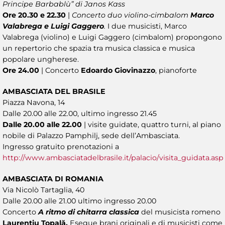
Principe Barbablù” di Janos Kass
Ore 20.30 e 22.30
|
Concerto duo violino-cimbalom
Marco
Valabrega e Luigi Gaggero
.
I due musicisti, Marco
Valabrega (violino) e Luigi Gaggero (cimbalom) propongono
un repertorio che spazia tra musica classica e musica
popolare ungherese.
Ore 24.00
| Concerto
Edoardo Giovinazzo
, pianoforte
AMBASCIATA DEL BRASILE
Piazza Navona, 14
Dalle 20.00 alle 22.00, ultimo ingresso 21.45
Dalle 20.00 alle 22.00
| visite guidate, quattro turni, al piano
nobile di Palazzo Pamphilj, sede dell’Ambasciata.
Ingresso gratuito prenotazioni a
http://www.ambasciatadelbrasile.it/palacio/visita_guidata.asp
AMBASCIATA DI ROMANIA
Via Nicolò Tartaglia, 40
Dalle 20.00 alle 21.00 ultimo ingresso 20.00
Concerto
A ritmo di chitarra classica
del musicista romeno
Laurențiu Topală.
Esegue brani originali e di musicisti come