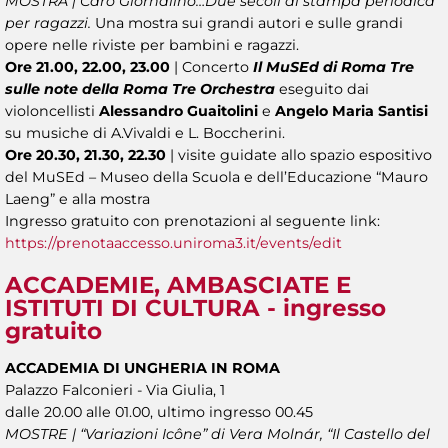
MOSTRA | Caro Giornalino…Due secoli di stampa periodica
per ragazzi.
Una mostra sui grandi autori e sulle grandi
opere nelle riviste per bambini e ragazzi.
Ore 21.00, 22.00, 23.00
| Concerto
Il MuSEd di Roma Tre
sulle note della Roma Tre Orchestra
eseguito dai
violoncellisti
Alessandro Guaitolini
e
Angelo Maria Santisi
su musiche di A.Vivaldi e L. Boccherini.
Ore 20.30, 21.30, 22.30
| visite guidate allo spazio espositivo
del MuSEd – Museo della Scuola e dell’Educazione “Mauro
Laeng” e alla mostra
Ingresso gratuito con prenotazioni al seguente link:
https://prenotaaccesso.uniroma3.it/events/edit
ACCADEMIE, AMBASCIATE E
ISTITUTI DI CULTURA - ingresso
gratuito
ACCADEMIA DI UNGHERIA
IN ROMA
Palazzo Falconieri - Via Giulia, 1
dalle 20.00 alle 01.00, ultimo ingresso 00.45
MOSTRE | “Variazioni Icône” di Vera Molnár, “Il Castello del