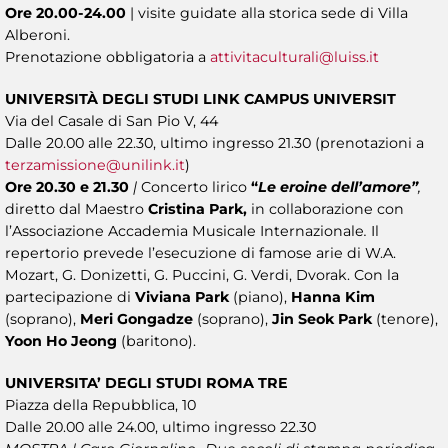
Ore 20.00-24.00
| visite guidate alla storica sede di Villa
Alberoni.
Prenotazione obbligatoria a
attivitaculturali@luiss.it
UNIVERSITÀ DEGLI STUDI LINK CAMPUS UNIVERSIT
Via del Casale di San Pio V, 44
Dalle 20.00 alle 22.30, ultimo ingresso 21.30 (prenotazioni a
terzamissione@unilink.it
)
Ore 20.30 e 21.30
|
Concerto lirico
“
Le eroine dell’amore”
,
diretto dal Maestro
Cristina Park,
in collaborazione con
l’Associazione Accademia Musicale Internazionale
.
Il
repertorio prevede l’esecuzione di famose arie di W.A.
Mozart, G. Donizetti, G. Puccini, G. Verdi, Dvorak. Con la
partecipazione di
Viviana Park
(piano),
Hanna Kim
(soprano),
Meri Gongadze
(soprano),
Jin Seok Park
(tenore),
Yoon Ho Jeong
(baritono).
UNIVERSITA’ DEGLI STUDI ROMA TRE
Piazza della Repubblica, 10
Dalle 20.00 alle 24.00, ultimo ingresso 22.30