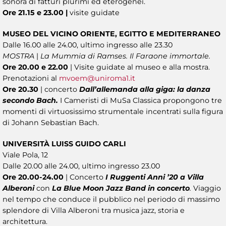
sonora di fatturi plurimi ed eterogenei.
Ore 21.15 e 23.00 |
visite guidate
MUSEO DEL VICINO ORIENTE, EGITTO E MEDITERRANEO
Dalle 16.00 alle 24.00, ultimo ingresso alle 23.30
MOSTRA
|
La Mummia di Ramses. Il Faraone immortale.
Ore 20.00 e 22.00
| Visite guidate al museo e alla mostra.
Prenotazioni al
mvoem@uniroma1.it
Ore 20.30
| concerto
Dall’allemanda alla giga: la danza
secondo Bach.
I Cameristi di MuSa Classica propongono tre
momenti di virtuosissimo strumentale incentrati sulla figura
di Johann Sebastian Bach.
UNIVERSITÀ LUISS GUIDO CARLI
Viale Pola, 12
Dalle 20.00 alle 24.00, ultimo ingresso 23.00
Ore 20.00-24.00
| Concerto
I Ruggenti Anni ’20 a Villa
Alberoni
con
La Blue Moon Jazz Band in concerto
.
Viaggio
nel tempo che conduce il pubblico nel periodo di massimo
splendore di Villa Alberoni tra musica jazz, storia e
architettura.