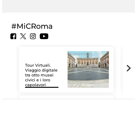
#MiCRoma
Tour Virtuali.
Viaggio digitale
tra otto musei
civici e i loro
Le 
capolavori
Sis
#DiscoverMiC