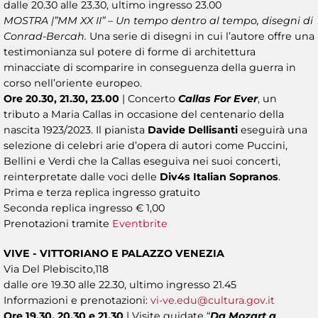
dalle 20.30 alle 23.30, ultimo ingresso 23.00
MOSTRA |”MM XX II” – Un tempo dentro al tempo, disegni di
Conrad-Bercah.
Una serie di disegni in cui l’autore offre una
testimonianza sul potere di forme di architettura
minacciate di scomparire in conseguenza della guerra in
corso nell’oriente europeo.
Ore 20.30, 21.30, 23.00
| Concerto
Callas For Ever
, un
tributo a Maria Callas in occasione del centenario della
nascita 1923/2023. Il pianista
Davide Dellisanti
eseguirà una
selezione di celebri arie d’opera di autori come Puccini,
Bellini e Verdi che la Callas eseguiva nei suoi concerti,
reinterpretate dalle voci delle
Div4s Italian Sopranos
.
Prima e terza replica ingresso gratuito
Seconda replica ingresso € 1,00
Prenotazioni tramite
Eventbrite
VIVE - VITTORIANO E PALAZZO VENEZIA
Via Del Plebiscito,118
dalle ore 19.30 alle 22.30, ultimo ingresso 21.45
Informazioni e prenotazioni:
vi-ve.edu@cultura.gov.it
Ore 19.30, 20.30 e 21.30
| Visite guidate “
Da Mozart a