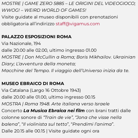
MOSTRE | GAME ZERO 5885 – LE ORIGINI DEL VIDEOGIOCO;
WWOG! – WEIRD WORLD OF GAMES!
Visite guidate al museo disponibili con prenotazioni
obbligatoria all’indirizzo
staff@vigamus.com
PALAZZO ESPOSIZIONI ROMA
Via Nazionale, 194
dalle 20.00 alle 02.00, ultimo ingresso 01.00
MOSTRE | Don McCullin a Roma; Boris Mikhailov. Ukrainian
Diary; L’avventura della moneta;
Macchine del Tempo. Il viaggio dell’Universo inizia da te.
MUSEO EBRAICO DI ROMA
Via Catalana (Largo 16 Ottobre 1943)
dalle 20.00 alle 01.00, ultimo ingresso 00.15
MOSTRA | Roma 1948. Arte italiana verso Israele
Concerto
La Musica Ebraica nei film
con brani tratti dalle
colonne sonore di
“Train de vie”
,
“Jona che visse nella
balena
”, “
Il violinista sul tetto
”, “
Prendimi l’anima
”.
Dalle 20.15 alle 00.15 | Visite guidate ogni ora