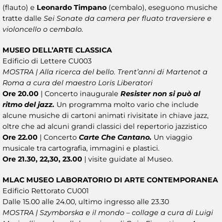
(flauto) e
Leonardo Timpano
(cembalo), eseguono musiche
tratte dalle
Sei Sonate da camera per fluato traversiere e
violoncello o cembalo.
MUSEO DELL’ARTE CLASSICA
Edificio di Lettere CU003
MOSTRA | Alla ricerca del bello. Trent’anni di Martenot a
Roma a cura del maestro Loris Liberatori
Ore 20.00
| Concerto inaugurale
Resister non si può al
ritmo del jazz.
Un programma molto vario che include
alcune musiche di cartoni animati rivisitate in chiave jazz,
oltre che ad alcuni grandi classici del repertorio jazzistico
Ore 22.00
| Concerto
Carte Che Cantano.
Un viaggio
musicale tra cartografia, immagini e plastici.
Ore 21.30, 22,30, 23.00
| visite guidate al Museo.
MLAC MUSEO LABORATORIO DI ARTE CONTEMPORANEA
Edificio Rettorato CU001
Dalle 15.00 alle 24.00, ultimo ingresso alle 23.30
MOSTRA | Szymborska e il mondo – collage a cura di Luigi