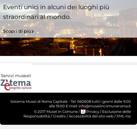
Eventi unici in alcuni dei luoghi più
straordinari al mondo.
Scopri di più
Servizi museali
Sistema Musei di Roma Capitale - Tel. 060608 tutti i giorni dalle 9.00
alle 19.00 E-mail: info@museiincomuneroma.it
© 2017 Musei in Comune
/
Privacy
/
Esclusione delle
Responsabilità
/
Credits
/
Accessibilità del sito web
/
XML-rss