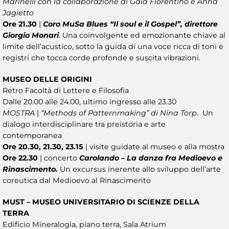
Marinelli con la collaborazione di Gaia Fiorentino e Anna
Jagietto
Ore 21.30
|
Coro MuSa Blues “Il soul e il Gospel”, direttore
Giorgio Monari
.
Una coinvolgente ed emozionante chiave al
limite dell’acustico, sotto la guida di una voce ricca di toni e
registri che tocca corde profonde e suscita vibrazioni.
MUSEO DELLE ORIGINI
Retro Facoltà di Lettere e Filosofia
Dalle 20.00 alle 24.00, ultimo ingresso alle 23.30
MOSTRA
|
“Methods of Patternmaking” di Nina Torp.
Un
dialogo interdisciplinare tra preistoria e arte
contemporanea
Ore 20.30, 21.30, 23.15
| visite guidate al museo e alla mostra
Ore 22.30
| concerto
Carolando – La danza fra Medioevo e
Rinascimento.
Un excursus inerente allo sviluppo dell’arte
coreutica dal Medioevo al Rinascimento
MUST – MUSEO UNIVERSITARIO DI SCIENZE DELLA
TERRA
Edificio Mineralogia, piano terra, Sala Atrium