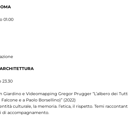
ROMA
o 01.00
cazione
’ARCHITETTURA
o 23.30
i in Giardino e Videomapping Gregor Prugger “L’albero dei Tutti
alcone e a Paolo Borsellino)” (2022)
dentità culturale, la memoria. l’etica, il rispetto. Temi raccont
ori di accompagnamento.