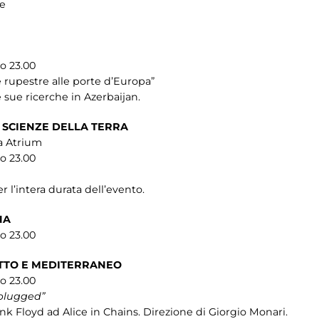
te
so 23.00
 rupestre alle porte d’Europa”
e sue ricerche in Azerbaijan.
 SCIENZE DELLA TERRA
la Atrium
so 23.00
r l’intera durata dell’evento.
NA
so 23.00
ITTO E MEDITERRANEO
so 23.00
plugged”
k Floyd ad Alice in Chains. Direzione di Giorgio Monari.