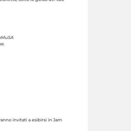
noMuSA
ne.
ranno invitati a esibirsi in Jam