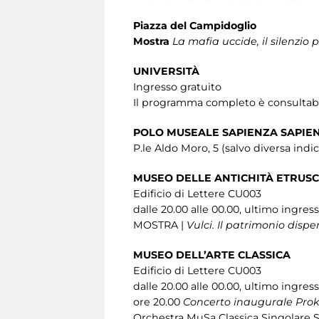
Piazza del Campidoglio
Mostra
La mafia uccide, il silenzio 
UNIVERSITÀ
Ingresso gratuito
Il programma completo è consultabil
POLO MUSEALE SAPIENZA SAPIEN
P.le Aldo Moro, 5 (salvo diversa indi
MUSEO DELLE ANTICHITÀ ETRUSC
Edificio di Lettere CU003
dalle 20.00 alle 00.00, ultimo ingres
MOSTRA |
Vulci. Il patrimonio dispe
MUSEO DELL’ARTE CLASSICA
Edificio di Lettere CU003
dalle 20.00 alle 00.00, ultimo ingres
ore 20.00
Concerto inaugurale Proko
Orchestra MuSa Classica Singolare Su