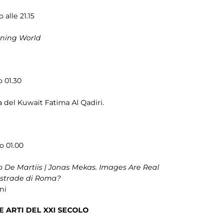
 alle 21.15
rning World
o 01.30
a del Kuwait Fatima Al Qadiri.
o 01.00
o De Martiis | Jonas Mekas. Images Are Real
e strade di Roma?
ni
 ARTI DEL XXI SECOLO