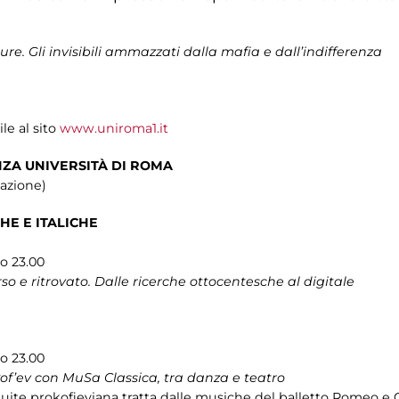
pure. Gli invisibili ammazzati dalla mafia e dall’indifferenza
e al sito
www.uniroma1.it
ZA UNIVERSITÀ DI ROMA
cazione)
HE E ITALICHE
so 23.00
rso e ritrovato. Dalle ricerche ottocentesche al digitale
so 23.00
f’ev con MuSa Classica, tra danza e teatro
ite prokofieviana tratta dalle musiche del balletto Romeo e Gi