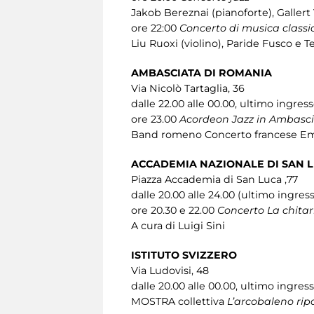
Jakob Bereznai (pianoforte), Gallert
ore 22:00
Concerto di musica classi
Liu Ruoxi (violino), Paride Fusco e 
AMBASCIATA DI ROMANIA
Via Nicolò Tartaglia, 36
dalle 22.00 alle 00.00, ultimo ingress
ore 23.00
Acordeon Jazz in Ambasc
Band romeno Concerto francese Emy 
ACCADEMIA NAZIONALE DI SAN 
Piazza Accademia di San Luca ,77
dalle 20.00 alle 24.00 (ultimo ingres
ore 20.30 e 22.00
Concerto La chitarr
A cura di Luigi Sini
ISTITUTO SVIZZERO
Via Ludovisi, 48
dalle 20.00 alle 00.00, ultimo ingres
MOSTRA collettiva
L’arcobaleno rip