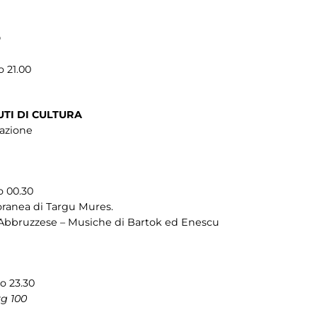
O
o 21.00
UTI DI CULTURA
cazione
o 00.30
ranea di Targu Mures.
 Abbruzzese – Musiche di Bartok ed Enescu
so 23.30
rg 100