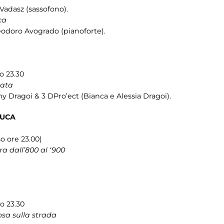
 Vadasz (sassofono).
ca
Teodoro Avogrado (pianoforte).
o 23.30
iata
Dragoi & 3 DPro’ect (Bianca e Alessia Dragoi).
LUCA
so ore 23.00)
a dall’800 al ‘900
so 23.30
osa sulla strada