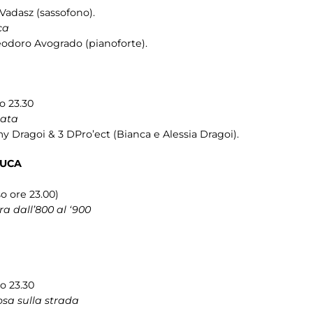
 Vadasz (sassofono).
ca
Teodoro Avogrado (pianoforte).
o 23.30
iata
Dragoi & 3 DPro’ect (Bianca e Alessia Dragoi).
LUCA
so ore 23.00)
a dall’800 al ‘900
so 23.30
osa sulla strada