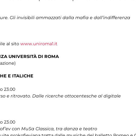
pure. Gli invisibili ammazzati dalla mafia e dall’indifferenza
e al sito
www.uniroma1.it
ZA UNIVERSITÀ DI ROMA
cazione)
HE E ITALICHE
so 23.00
rso e ritrovato. Dalle ricerche ottocentesche al digitale
so 23.00
f’ev con MuSa Classica, tra danza e teatro
ite prokofieviana tratta dalle musiche del balletto Romeo e Gi