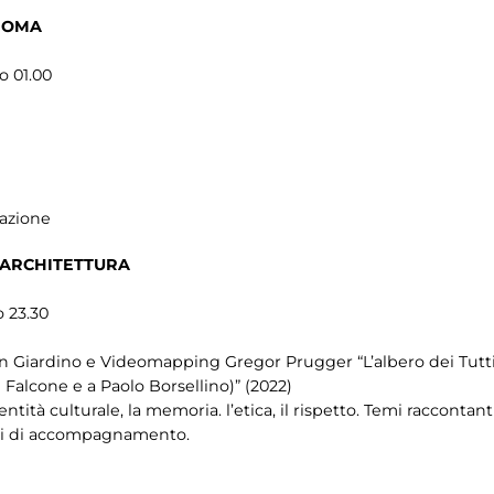
ROMA
o 01.00
cazione
’ARCHITETTURA
o 23.30
i in Giardino e Videomapping Gregor Prugger “L’albero dei Tutti
alcone e a Paolo Borsellino)” (2022)
dentità culturale, la memoria. l’etica, il rispetto. Temi raccont
ori di accompagnamento.