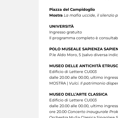
Piazza del Campidoglio
Mostra
La mafia uccide, il silenzio 
UNIVERSITÀ
Ingresso gratuito
Il programma completo è consultabil
POLO MUSEALE SAPIENZA SAPIEN
P.le Aldo Moro, 5 (salvo diversa indi
MUSEO DELLE ANTICHITÀ ETRUSC
Edificio di Lettere CU003
dalle 20.00 alle 00.00, ultimo ingres
MOSTRA |
Vulci. Il patrimonio dispe
MUSEO DELL’ARTE CLASSICA
Edificio di Lettere CU003
dalle 20.00 alle 00.00, ultimo ingres
ore 20.00
Concerto inaugurale Proko
Orchestra MuSa Classica Singolare Su