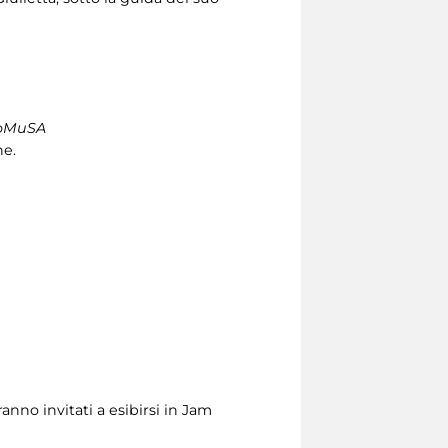
noMuSA
ne.
ranno invitati a esibirsi in Jam