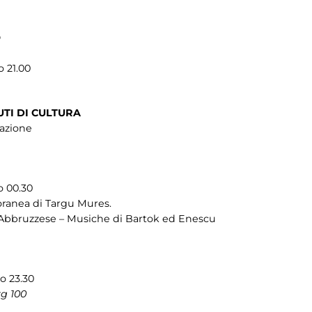
O
o 21.00
UTI DI CULTURA
cazione
o 00.30
ranea di Targu Mures.
 Abbruzzese – Musiche di Bartok ed Enescu
so 23.30
rg 100