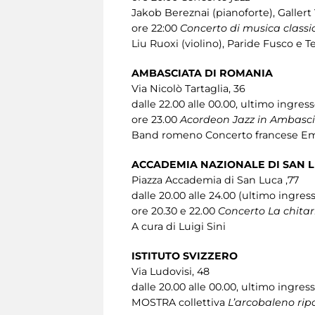
Jakob Bereznai (pianoforte), Gallert
ore 22:00
Concerto di musica classi
Liu Ruoxi (violino), Paride Fusco e 
AMBASCIATA DI ROMANIA
Via Nicolò Tartaglia, 36
dalle 22.00 alle 00.00, ultimo ingress
ore 23.00
Acordeon Jazz in Ambasc
Band romeno Concerto francese Emy 
ACCADEMIA NAZIONALE DI SAN 
Piazza Accademia di San Luca ,77
dalle 20.00 alle 24.00 (ultimo ingres
ore 20.30 e 22.00
Concerto La chitarr
A cura di Luigi Sini
ISTITUTO SVIZZERO
Via Ludovisi, 48
dalle 20.00 alle 00.00, ultimo ingres
MOSTRA collettiva
L’arcobaleno rip