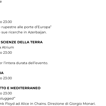
te
so 23.00
 rupestre alle porte d’Europa”
e sue ricerche in Azerbaijan.
 SCIENZE DELLA TERRA
la Atrium
so 23.00
r l’intera durata dell’evento.
NA
so 23.00
ITTO E MEDITERRANEO
so 23.00
plugged”
k Floyd ad Alice in Chains. Direzione di Giorgio Monari.