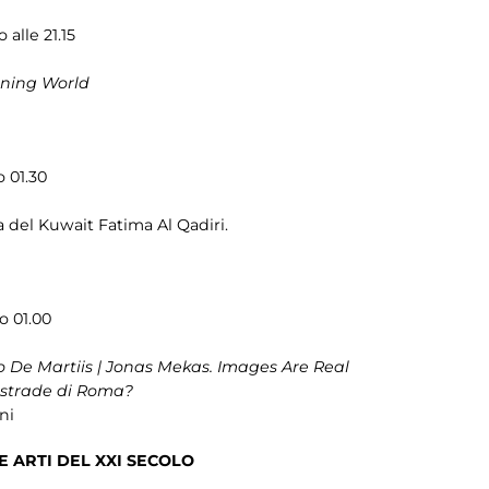
 alle 21.15
rning World
o 01.30
a del Kuwait Fatima Al Qadiri.
o 01.00
o De Martiis | Jonas Mekas. Images Are Real
e strade di Roma?
ni
 ARTI DEL XXI SECOLO