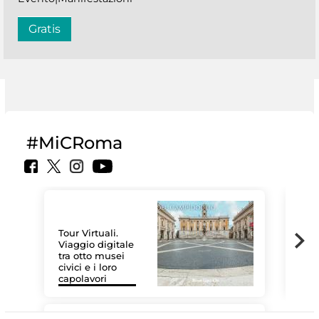
Gratis
#MiCRoma
Tour Virtuali.
Viaggio digitale
tra otto musei
civici e i loro
Le 
capolavori
Sis