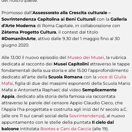
del nostro paese.
Promosso dall’
Assessorato alla Crescita culturale –
Sovrintendenza Capitolina ai Beni Culturali
con la
Galleria
d’Arte Moderna
di Roma Capitale, in collaborazione con
Zètema Progetto Cultura
, il contest dal titolo
#DomaniInArte
, attivo dalle 9.30 del 1 maggio fino al 30
giugno 2020.
Alle 13.00 il nuovo episodio del
Museo dei Musei
, la rubrica
dedicata al racconto dei
Musei Capitolini
attraverso le tappe
fondamentali della sua storia e alle 15.00 l’approfondimento
dedicato all’arte della
Scuola Romana
con la
voce di Giulia
Mafai
, figlia di due dei massimi esponenti della Scuola Mario
Mafai e Antonietta Raphael; dal video
Semplicemente
Appia
, dedicato alla storia della famosa via raccontata
attraverso le parole del censore Appio Claudio Cieco, che
l’Appia l’ha progettata e costruita agli inizi del IV secolo a.C.
(alle ore 11 sui canali social della
Sovrintendenza
), al nuovo
appuntamento con le stelle della puntata
Il cielo dal
balcone
intitolata
Bootes e Cani da Caccia
(alle 19).