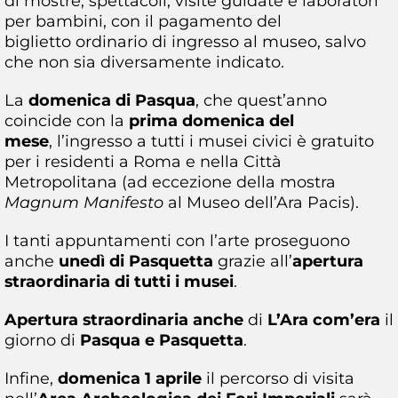
di mostre, spettacoli, visite guidate e laboratori
per bambini, con il pagamento del
biglietto ordinario di ingresso al museo, salvo
che non sia diversamente indicato.
La
domenica di Pasqua
, che quest’anno
coincide con la
prima domenica del
mese
, l’ingresso a tutti i musei civici è gratuito
per i residenti a Roma e nella Città
Metropolitana (ad eccezione della mostra
Magnum Manifesto
al Museo dell’Ara Pacis).
I tanti appuntamenti con l’arte proseguono
anche
unedì di Pasquetta
grazie all’
apertura
straordinaria di tutti i musei
.
Apertura straordinaria anche
di
L’Ara com’era
il
giorno di
Pasqua e Pasquetta
.
Infine,
domenica 1 aprile
il percorso di visita