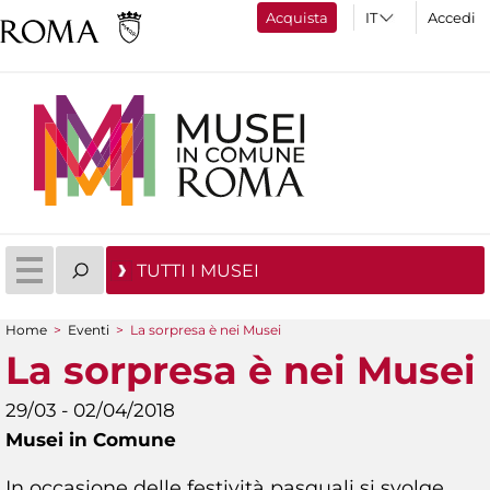
Acquista
Accedi
TUTTI I MUSEI
Home
>
Eventi
>
La sorpresa è nei Musei
Tu sei qui
La sorpresa è nei Musei
29/03 - 02/04/2018
Musei in Comune
In occasione delle festività pasquali si svolge