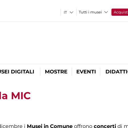
Tutti i musei
Acquist
SEI DIGITALI
MOSTRE
EVENTI
DIDATT
la MIC
 dicembre i
Musei in Comune
offrono
concerti
di m