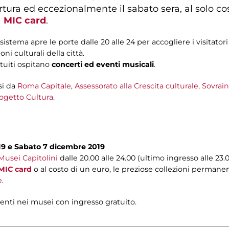
ertura ed eccezionalmente il sabato sera, al solo co
a
MIC card
.
istema apre le porte dalle 20 alle 24 per accogliere i visitator
ni culturali della città.
tuiti ospitano
concerti ed eventi musicali
.
i da
Roma Capitale
,
Assessorato alla Crescita culturale,
Sovrain
ogetto Cultura
.
019 e Sabato 7 dicembre 2019
Musei Capitolini
dalle 20.00 alle 24.00 (ultimo ingresso alle 23.
MIC card
o al costo di un euro, le preziose collezioni permanen
e
.
nti nei musei con ingresso gratuito.
________________________________________________________________