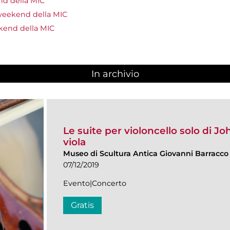
d della MIC
 weekend della MIC
kend della MIC
In archivio
Le suite per violoncello solo di J
viola
Museo di Scultura Antica Giovanni Barracco
07/12/2019
Evento|Concerto
Gratis