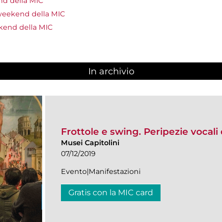
d della MIC
 weekend della MIC
kend della MIC
In archivio
Frottole e swing. Peripezie vocali
Musei Capitolini
07/12/2019
Evento|Manifestazioni
Gratis con la MIC card