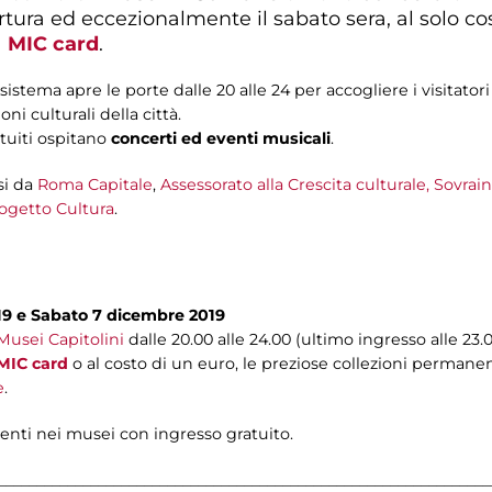
ertura ed eccezionalmente il sabato sera, al solo co
a
MIC card
.
istema apre le porte dalle 20 alle 24 per accogliere i visitator
ni culturali della città.
tuiti ospitano
concerti ed eventi musicali
.
i da
Roma Capitale
,
Assessorato alla Crescita culturale,
Sovrain
ogetto Cultura
.
019 e Sabato 7 dicembre 2019
Musei Capitolini
dalle 20.00 alle 24.00 (ultimo ingresso alle 23.
MIC card
o al costo di un euro, le preziose collezioni permanen
e
.
nti nei musei con ingresso gratuito.
________________________________________________________________