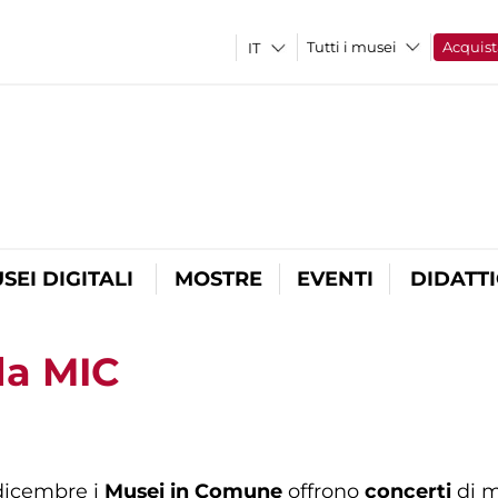
Tutti i musei
Acquist
SEI DIGITALI
MOSTRE
EVENTI
DIDATT
la MIC
 dicembre i
Musei in Comune
offrono
concerti
di m