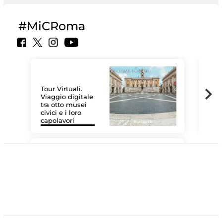
#MiCRoma
Tour Virtuali.
Viaggio digitale
tra otto musei
civici e i loro
Le 
capolavori
Sis
#DiscoverMiC