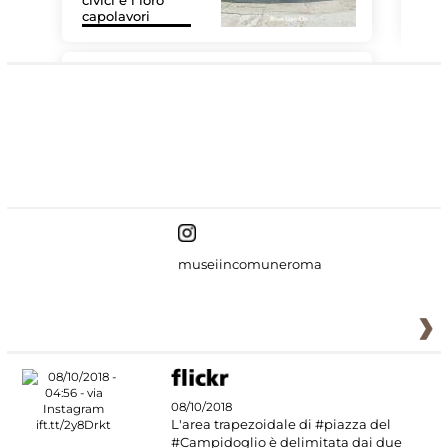
civici e i loro
Le 
capolavori
Sis
#DiscoverMiC
museiincomuneroma
08/10/2018
L'area trapezoidale di #piazza del
#Campidoglio è delimitata dai due