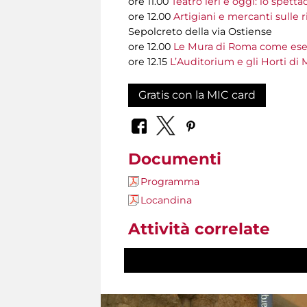
ore 11.00
Teatro ieri e oggi: lo spet
ore 12.00
Artigiani e mercanti sulle r
Sepolcreto della via Ostiense
ore 12.00
Le Mura di Roma come esem
ore 12.15
L’Auditorium e gli Horti di
Gratis con la MIC card
Documenti
Programma
Locandina
Attività correlate