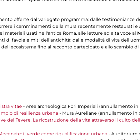
imento offerte dal variegato programma: dalle testimonianze d
ercorrere i camminamenti della mura recentemente restaurati e 
ei materiali usati nell'antica Roma, alle letture ad alta voce al
M
i di favole e miti dell’antichità; dalle modalità di vita dell'u
o dell'ecosistema fino al racconto partecipato e allo scambio 
istra vitae
- Area archeologica Fori Imperiali (annullamento in 
pio di resilienza urbana
- Mura Aureliane (annullamento in c
ive del Tevere. La ricostruzione della vita attraverso il culto de
 Mecenate: il verde come riqualificazione urbana
- Auditorium 