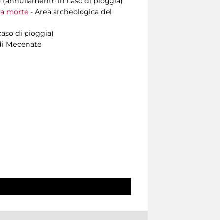
o (annullamento in caso di pioggia)
lla morte
- Area archeologica del
aso di pioggia)
di Mecenate