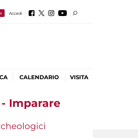
a
Accedi
ICA
CALENDARIO
VISITA
 - Imparare
archeologici