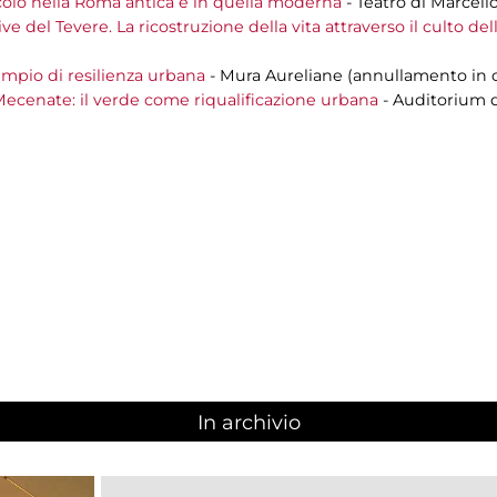
tacolo nella Roma antica e in quella moderna
- Teatro di Marcell
ive del Tevere. La ricostruzione della vita attraverso il culto de
pio di resilienza urbana
- Mura Aureliane (annullamento in c
 Mecenate: il verde come riqualificazione urbana
- Auditorium 
In archivio