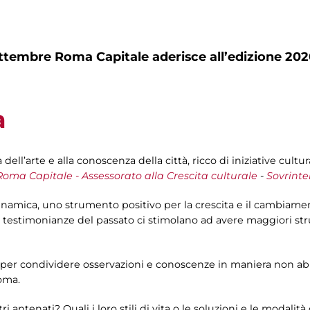
tembre Roma Capitale aderisce all’edizione 202
a
ell’arte e alla conoscenza della città, ricco di iniziative cult
Roma Capitale - Assessorato alla Crescita culturale
-
Sovrinte
dinamica, uno strumento positivo per la crescita e il cambiame
e testimonianze del passato ci stimolano ad avere maggiori str
 per condividere osservazioni e conoscenze in maniera non abi
Roma.
 antenati? Quali i loro stili di vita o le soluzioni e le modalit