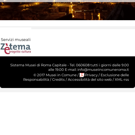
Servizi museali
Sistema Musei di Roma Capitale - Tel. 060608 tutti i giorni dalle 9.00
alle 19.00 E-mail: info@museiincomuneroma.it
© 2017 Musei in Comune
/
Privacy
/
Esclusione delle
Responsabilità
/
Credits
/
Accessibilità del sito web
/
XML-rss