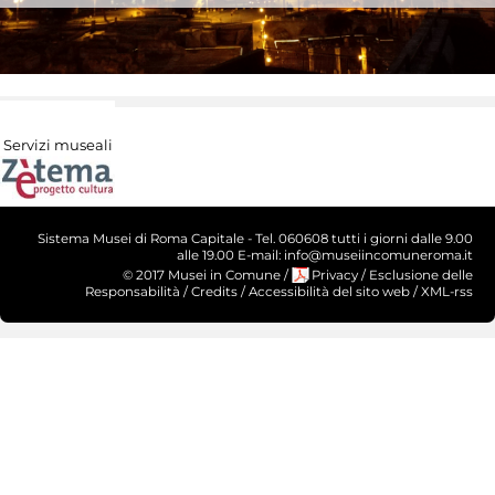
Servizi museali
Sistema Musei di Roma Capitale - Tel. 060608 tutti i giorni dalle 9.00
alle 19.00 E-mail: info@museiincomuneroma.it
© 2017 Musei in Comune
/
Privacy
/
Esclusione delle
Responsabilità
/
Credits
/
Accessibilità del sito web
/
XML-rss