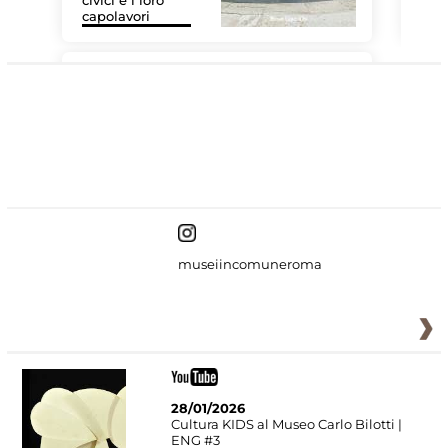
civici e i loro
Le 
capolavori
Sis
#DiscoverMiC
museiincomuneroma
28/01/2026
Cultura KIDS al Museo Carlo Bilotti |
ENG #3