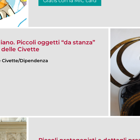
Gratis con la MIC card
iano. Piccoli oggetti “da stanza”
 delle Civette
e Civette/Dipendenza