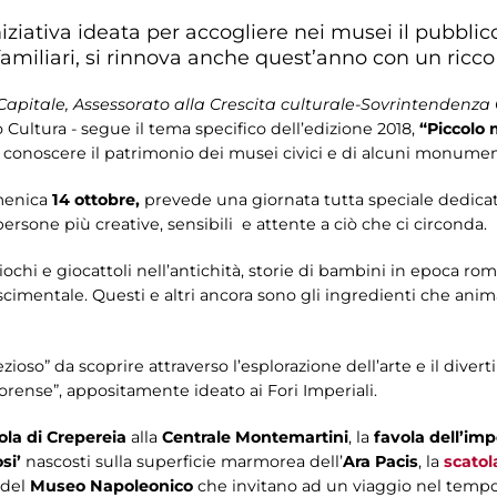
iziativa ideata per accogliere nei musei il pubblico 
amiliari, si rinnova anche quest’anno con un ricco
apitale, Assessorato alla Crescita culturale-Sovrintendenza C
Cultura - segue il tema specifico dell’edizione 2018,
“Piccolo 
a conoscere il patrimonio dei musei civici e di alcuni monumen
menica
14 ottobre,
prevede una giornata tutta speciale dedicat
persone più creative, sensibili e attente a ciò che ci circonda.
giochi e giocattoli nell’antichità, storie di bambini in epoca ro
scimentale. Questi e altri ancora sono gli ingredienti che anim
zioso” da scoprire attraverso l’esplorazione dell’arte e il diver
rense”, appositamente ideato ai Fori Imperiali.
la di Crepereia
alla
Centrale Montemartini
, la
favola dell’im
si’
nascosti sulla superficie marmorea dell’
Ara Pacis
, la
scatol
del
Museo Napoleonico
che invitano ad un viaggio nel tempo,