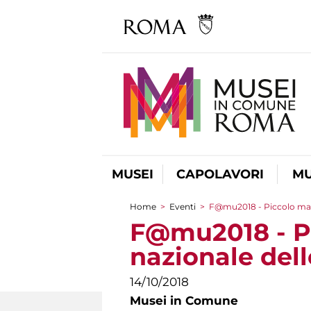
MUSEI
CAPOLAVORI
MU
Home
>
Eventi
>
F@mu2018 - Piccolo ma p
Tu sei qui
F@mu2018 - Pi
nazionale del
14/10/2018
Musei in Comune