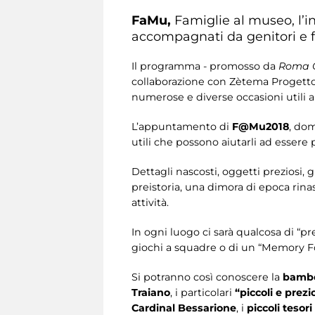
FaMu,
Famiglie al museo, l’in
accompagnati da genitori e f
Il programma - promosso da
Roma C
collaborazione con Zètema Progetto 
numerose e diverse occasioni utili 
L’appuntamento di
F@Mu2018
, do
utili che possono aiutarli ad essere 
Dettagli nascosti, oggetti preziosi, 
preistoria, una dimora di epoca rina
attività.
In ogni luogo ci sarà qualcosa di “pre
giochi a squadre o di un “Memory Fo
Si potranno così conoscere la
bambo
Traiano
, i particolari
“piccoli e prezio
Cardinal Bessarione
, i
piccoli tesori