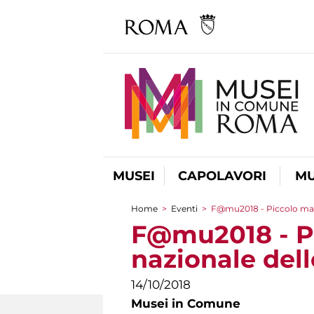
MUSEI
CAPOLAVORI
MU
Home
>
Eventi
>
F@mu2018 - Piccolo ma p
Tu sei qui
F@mu2018 - Pi
nazionale del
14/10/2018
Musei in Comune