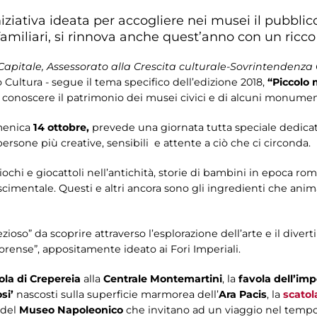
iziativa ideata per accogliere nei musei il pubblico 
amiliari, si rinnova anche quest’anno con un ricco
apitale, Assessorato alla Crescita culturale-Sovrintendenza C
Cultura - segue il tema specifico dell’edizione 2018,
“Piccolo 
a conoscere il patrimonio dei musei civici e di alcuni monumen
menica
14 ottobre,
prevede una giornata tutta speciale dedicat
persone più creative, sensibili e attente a ciò che ci circonda.
giochi e giocattoli nell’antichità, storie di bambini in epoca ro
scimentale. Questi e altri ancora sono gli ingredienti che anim
zioso” da scoprire attraverso l’esplorazione dell’arte e il diver
rense”, appositamente ideato ai Fori Imperiali.
la di Crepereia
alla
Centrale Montemartini
, la
favola dell’im
si’
nascosti sulla superficie marmorea dell’
Ara Pacis
, la
scatol
del
Museo Napoleonico
che invitano ad un viaggio nel tempo,