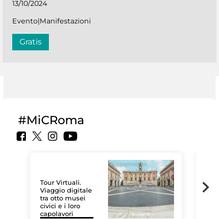
13/10/2024
Evento|Manifestazioni
Gratis
#MiCRoma
Tour Virtuali.
Viaggio digitale
tra otto musei
civici e i loro
Le 
capolavori
Sis