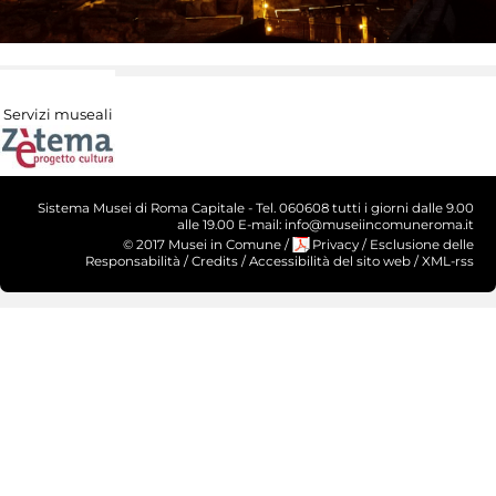
Servizi museali
Sistema Musei di Roma Capitale - Tel. 060608 tutti i giorni dalle 9.00
alle 19.00 E-mail: info@museiincomuneroma.it
© 2017 Musei in Comune
/
Privacy
/
Esclusione delle
Responsabilità
/
Credits
/
Accessibilità del sito web
/
XML-rss