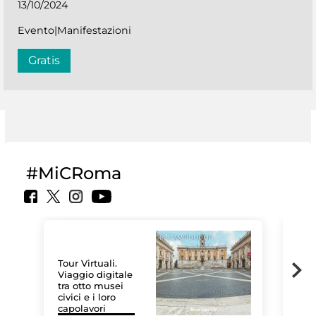
13/10/2024
Evento|Manifestazioni
Gratis
#MiCRoma
Tour Virtuali.
Viaggio digitale
tra otto musei
civici e i loro
Le 
capolavori
Sis