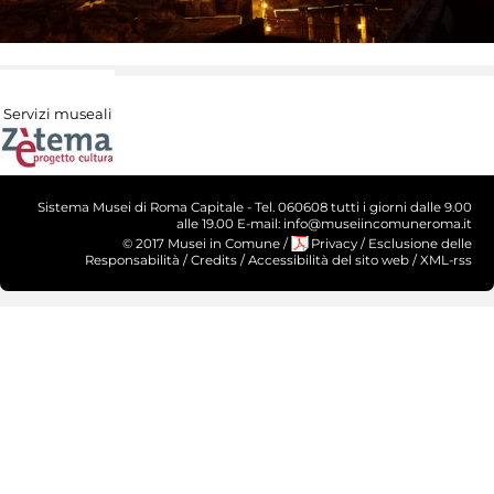
Servizi museali
Sistema Musei di Roma Capitale - Tel. 060608 tutti i giorni dalle 9.00
alle 19.00 E-mail: info@museiincomuneroma.it
© 2017 Musei in Comune
/
Privacy
/
Esclusione delle
Responsabilità
/
Credits
/
Accessibilità del sito web
/
XML-rss