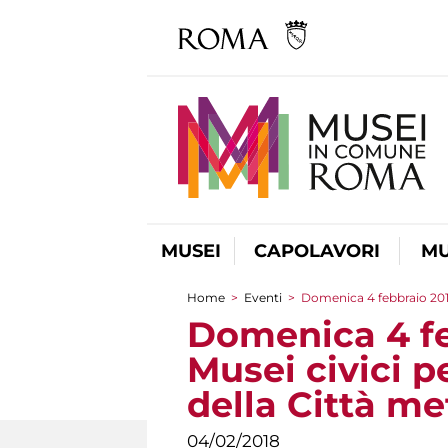
MUSEI
CAPOLAVORI
MU
Home
>
Eventi
>
Domenica 4 febbraio 2018:
Tu sei qui
Domenica 4 fe
Musei civici pe
della Città me
04/02/2018