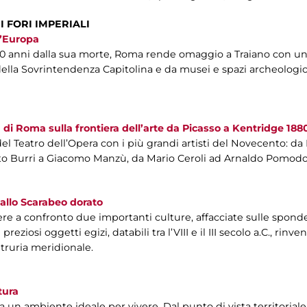
I FORI IMPERIALI
l’Europa
900 anni dalla sua morte, Roma rende omaggio a Traiano con un
lla Sovrintendenza Capitolina e da musei e spazi archeologici it
era di Roma sulla frontiera dell’arte da Picasso a Kentridge 18
el Teatro dell’Opera con i più grandi artisti del Novecento: d
rto Burri a Giacomo Manzù, da Mario Ceroli ad Arnaldo Pomodo
allo Scarabeo dorato
ere a confronto due importanti culture, affacciate sulle sponde
reziosi oggetti egizi, databili tra l’VIII e il III secolo a.C., r
Etruria meridionale.
tura
un ambiente ideale per vivere. Dal punto di vista territoriale e