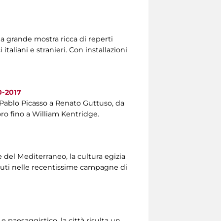
a grande mostra ricca di reperti
aliani e stranieri. Con installazioni
80-2017
a Pablo Picasso a Renato Guttuso, da
ro fino a William Kentridge.
 del Mediterraneo, la cultura egizia
invenuti nelle recentissime campagne di
 paesaggistico, la città risulta un