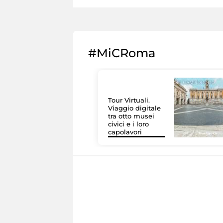
#MiCRoma
Tour Virtuali.
Viaggio digitale
tra otto musei
civici e i loro
capolavori