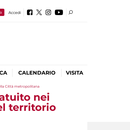
a
Accedi
ICA
CALENDARIO
VISITA
ella Città metropolitana
atuito nei
l territorio