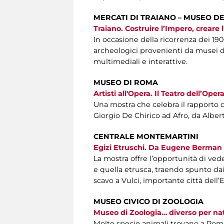
MERCATI DI TRAIANO – MUSEO DE
Traiano. Costruire l’Impero, creare 
In occasione della ricorrenza dei 1
archeologici provenienti da musei de
multimediali e interattive.
MUSEO DI ROMA
Artisti all'Opera. Il Teatro dell’Op
Una mostra che celebra il rapporto d
Giorgio De Chirico ad Afro, da Albe
CENTRALE MONTEMARTINI
Egizi Etruschi. Da Eugene Berman 
La mostra offre l’opportunità di ved
e quella etrusca, traendo spunto dai p
scavo a Vulci, importante città dell’
MUSEO CIVICO DI ZOOLOGIA
Museo di Zoologia… diverso per na
Molte specie animali trovano a Roma 