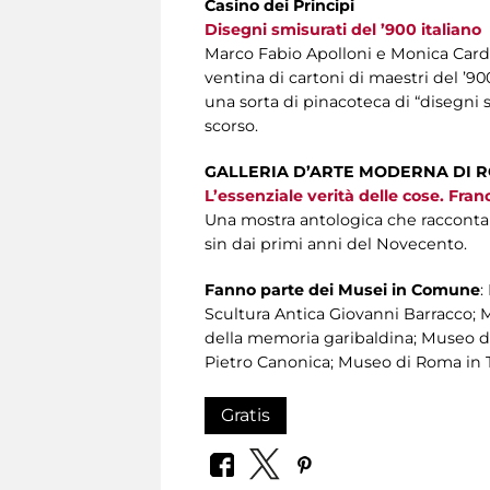
Casino dei Principi
Disegni smisurati del ’900 italiano
Marco Fabio Apolloni e Monica Cardar
ventina di cartoni di maestri del ’900
una sorta di pinacoteca di “disegni s
scorso.
GALLERIA D’ARTE MODERNA DI 
L’essenziale verità delle cose. Fra
Una mostra antologica che racconta i
sin dai primi anni del Novecento.
Fanno parte dei Musei in Comune
:
Scultura Antica Giovanni Barracco; 
della memoria garibaldina; Museo d
Pietro Canonica; Museo di Roma in Tr
Gratis