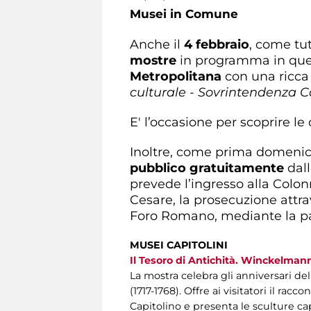
Musei in Comune
Anche il
4 febbraio
, come tu
mostre
in programma in ques
Metropolitana
con una ricca
culturale - Sovrintendenza Ca
E' l’occasione per scoprire l
Inoltre, come prima domenic
pubblico gratuitamente
dall
prevede l’ingresso alla Colonn
Cesare, la prosecuzione attr
Foro Romano, mediante la pas
MUSEI CAPITOLINI
Il Tesoro di Antichità. Winckelman
La mostra celebra gli anniversari d
(1717-1768). Offre ai visitatori il ra
Capitolino e presenta le sculture ca