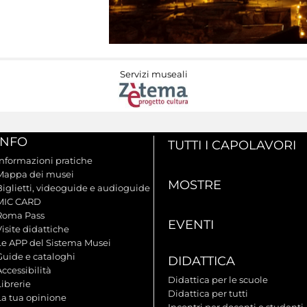
Servizi museali
INFO
TUTTI I CAPOLAVORI
Informazioni pratiche
Mappa dei musei
MOSTRE
Biglietti, videoguide e audioguide
MIC CARD
Roma Pass
EVENTI
isite didattiche
Le APP del Sistema Musei
Guide e cataloghi
DIDATTICA
ccessibilità
Didattica per le scuole
ibrerie
Didattica per tutti
La tua opinione