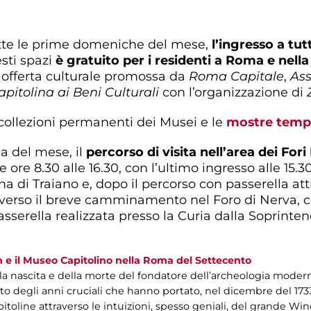
tte le prime domeniche del mese,
l’ingresso a tutt
ti spazi
è gratuito per i residenti a Roma e nella
 offerta culturale promossa da
Roma Capitale
,
Ass
pitolina ai Beni Culturali
con l’organizzazione di
e collezioni permanenti dei Musei e le
mostre temp
a del mese, il
percorso di visita nell’area dei Fori
e ore 8.30 alle 16.30, con l’ultimo ingresso alle 15.3
a di Traiano e, dopo il percorso con passerella attr
averso il breve camminamento nel Foro di Nerva, 
serella realizzata presso la Curia dalla Soprinten
n e il Museo Capitolino nella Roma del Settecento
ella nascita e della morte del fondatore dell’archeologia mo
cconto degli anni cruciali che hanno portato, nel dicembre del 173
pitoline attraverso le intuizioni, spesso geniali, del grande W