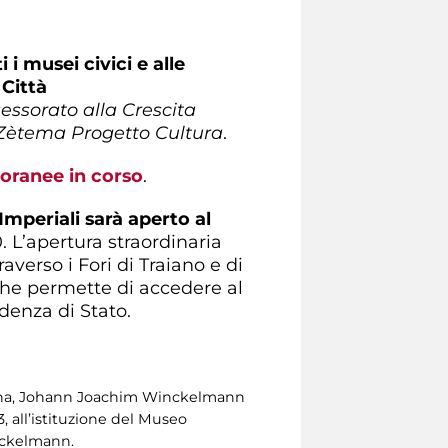
i i musei civici e alle
 Città
essorato alla Crescita
Zètema Progetto Cultura
.
oranee in corso
.
 Imperiali sarà aperto al
0. L’apertura straordinaria
averso i Fori di Traiano e di
che permette di accedere al
denza di Stato.
derna, Johann Joachim Winckelmann
3, all’istituzione del Museo
inckelmann.