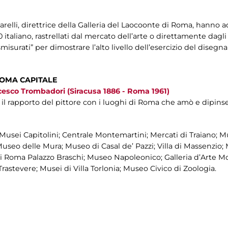
elli, direttrice della Galleria del Laocoonte di Roma, hanno 
 italiano, rastrellati dal mercato dell’arte o direttamente dagli 
misurati” per dimostrare l’alto livello dell’esercizio del diseg
ROMA CAPITALE
ncesco Trombadori (Siracusa 1886 - Roma 1961)
l rapporto del pittore con i luoghi di Roma che amò e dipinse
 Musei Capitolini; Centrale Montemartini; Mercati di Traiano; M
Museo delle Mura; Museo di Casal de’ Pazzi; Villa di Massenzi
i Roma Palazzo Braschi; Museo Napoleonico; Galleria d’Arte M
astevere; Musei di Villa Torlonia; Museo Civico di Zoologia.