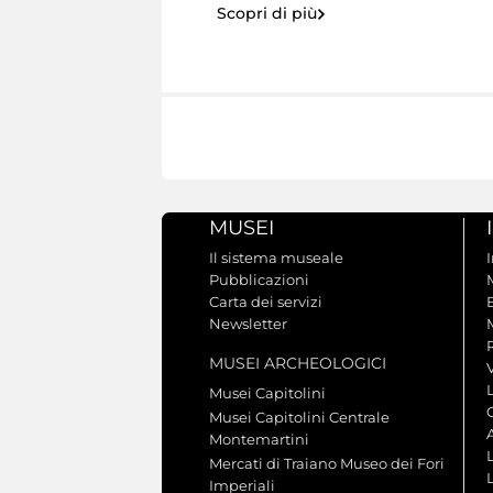
Scopri di più
MUSEI
Il sistema museale
Pubblicazioni
Carta dei servizi
Newsletter
MUSEI ARCHEOLOGICI
V
Musei Capitolini
Musei Capitolini Centrale
A
Montemartini
L
Mercati di Traiano Museo dei Fori
Imperiali