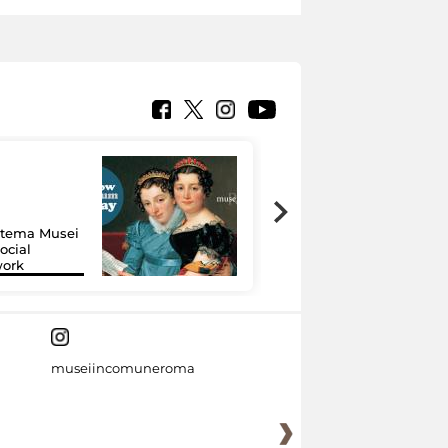
Google Arts &
Culture: 15 musei
istema Musei
si raccontano
ocial
grazie alla
work
tecnologia
museiincomuneroma