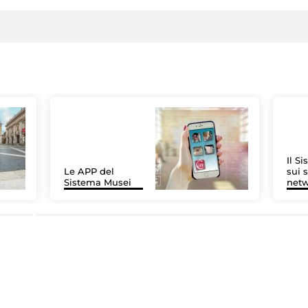
Il S
Le APP del
sui s
Sistema Musei
net