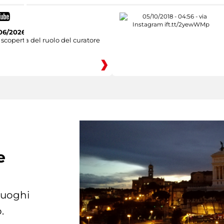
06/2026
 scoperta del ruolo del curatore
e
 luoghi
.