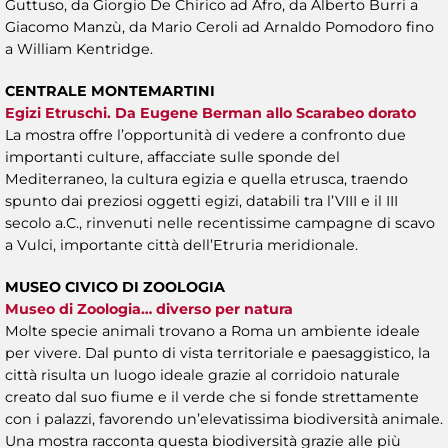
Guttuso, da Giorgio De Chirico ad Afro, da Alberto Burri a
Giacomo Manzù, da Mario Ceroli ad Arnaldo Pomodoro fino
a William Kentridge.
CENTRALE MONTEMARTINI
Egizi Etruschi. Da Eugene Berman allo Scarabeo dorato
La mostra offre l’opportunità di vedere a confronto due
importanti culture, affacciate sulle sponde del
Mediterraneo, la cultura egizia e quella etrusca, traendo
spunto dai preziosi oggetti egizi, databili tra l’VIII e il III
secolo a.C., rinvenuti nelle recentissime campagne di scavo
a Vulci, importante città dell’Etruria meridionale.
MUSEO CIVICO DI ZOOLOGIA
Museo di Zoologia… diverso per natura
Molte specie animali trovano a Roma un ambiente ideale
per vivere. Dal punto di vista territoriale e paesaggistico, la
città risulta un luogo ideale grazie al corridoio naturale
creato dal suo fiume e il verde che si fonde strettamente
con i palazzi, favorendo un’elevatissima biodiversità animale.
Una mostra racconta questa biodiversità grazie alle più