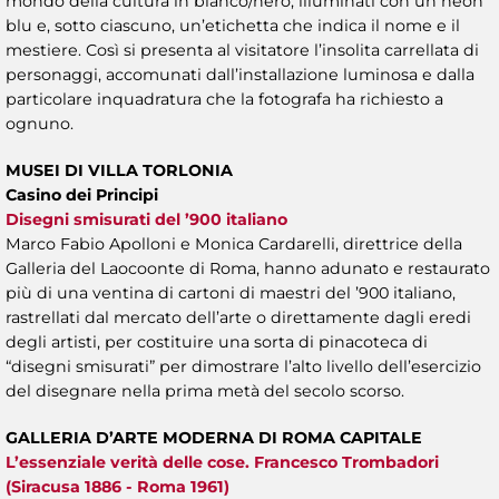
mondo della cultura in bianco/nero, illuminati con un neon
blu e, sotto ciascuno, un’etichetta che indica il nome e il
mestiere. Così si presenta al visitatore l’insolita carrellata di
personaggi, accomunati dall’installazione luminosa e dalla
particolare inquadratura che la fotografa ha richiesto a
ognuno.
MUSEI DI VILLA TORLONIA
Casino dei Principi
Disegni smisurati del ’900 italiano
Marco Fabio Apolloni e Monica Cardarelli, direttrice della
Galleria del Laocoonte di Roma, hanno adunato e restaurato
più di una ventina di cartoni di maestri del ’900 italiano,
rastrellati dal mercato dell’arte o direttamente dagli eredi
degli artisti, per costituire una sorta di pinacoteca di
“disegni smisurati” per dimostrare l’alto livello dell’esercizio
del disegnare nella prima metà del secolo scorso.
GALLERIA D’ARTE MODERNA DI ROMA CAPITALE
L’essenziale verità delle cose. Francesco Trombadori
(Siracusa 1886 - Roma 1961)