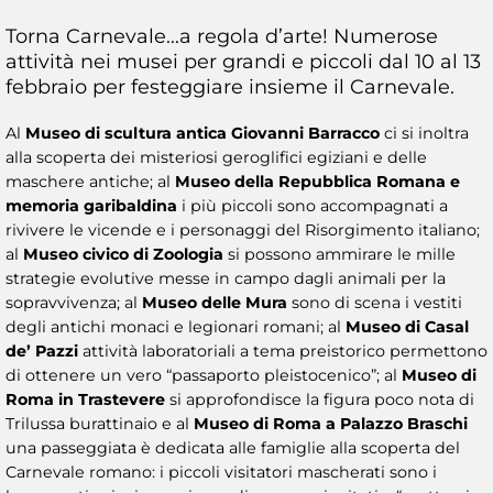
Torna Carnevale...a regola d’arte! Numerose
attività nei musei per grandi e piccoli dal 10 al 13
febbraio per festeggiare insieme il Carnevale.
Al
Museo di scultura antica Giovanni Barracco
ci si inoltra
alla scoperta dei misteriosi geroglifici egiziani e delle
maschere antiche; al
Museo della Repubblica Romana e
memoria garibaldina
i più piccoli sono accompagnati a
rivivere le vicende e i personaggi del Risorgimento italiano;
al
Museo civico di Zoologia
si possono ammirare le mille
strategie evolutive messe in campo dagli animali per la
sopravvivenza; al
Museo delle Mura
sono di scena i vestiti
degli antichi monaci e legionari romani; al
Museo di Casal
de’ Pazzi
attività laboratoriali a tema preistorico permettono
di ottenere un vero “passaporto pleistocenico”; al
Museo di
Roma in Trastevere
si approfondisce la figura poco nota di
Trilussa burattinaio e al
Museo di Roma a Palazzo Braschi
una passeggiata è dedicata alle famiglie alla scoperta del
Carnevale romano: i piccoli visitatori mascherati sono i