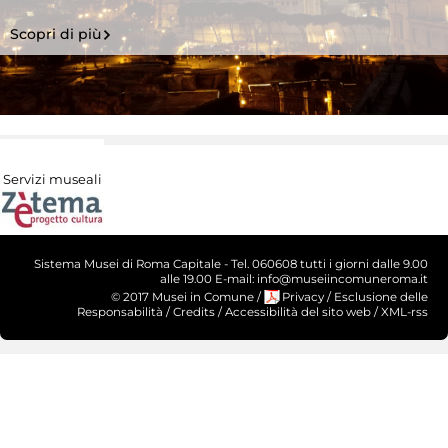
Scopri di più
Servizi museali
Sistema Musei di Roma Capitale - Tel. 060608 tutti i giorni dalle 9.00
alle 19.00 E-mail: info@museiincomuneroma.it
© 2017 Musei in Comune
/
Privacy
/
Esclusione delle
Responsabilità
/
Credits
/
Accessibilità del sito web
/
XML-rss