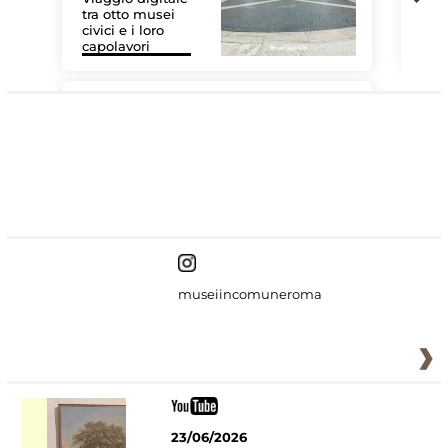
tra otto musei
civici e i loro
Le 
capolavori
Sis
#DiscoverMiC
museiincomuneroma
23/06/2026