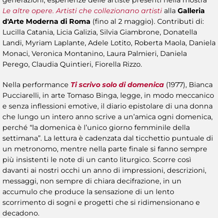
generazioni, esperienze delle artiste presenti nella mostra
Le altre opere. Artisti che collezionano artisti
alla
Galleria
d'Arte Moderna di Roma
(fino al 2 maggio). Contributi di:
Lucilla Catania, Licia Galizia, Silvia Giambrone, Donatella
Landi, Myriam Laplante, Adele Lotito, Roberta Maola, Daniela
Monaci, Veronica Montanino, Laura Palmieri, Daniela
Perego, Claudia Quintieri, Fiorella Rizzo.
Nella performance
Ti scrivo solo di domenica
(1977), Bianca
Pucciarelli, in arte Tomaso Binga, legge, in modo meccanico
e senza inflessioni emotive, il diario epistolare di una donna
che lungo un intero anno scrive a un’amica ogni domenica,
perché “la domenica è l’unico giorno femminile della
settimana”. La lettura è cadenzata dal ticchettio puntuale di
un metronomo, mentre nella parte finale si fanno sempre
più insistenti le note di un canto liturgico. Scorre così
davanti ai nostri occhi un anno di impressioni, descrizioni,
messaggi, non sempre di chiara decifrazione, in un
accumulo che produce la sensazione di un lento
scorrimento di sogni e progetti che si ridimensionano e
decadono.