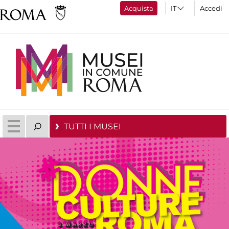
Acquista
Accedi
TUTTI I MUSEI