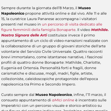
Sempre durante la giornata dell’8 Marzo, il
Museo
Napoleonico
propone attività online e dal vivo. Alle 11 e alle
15, la curatrice Laura Panarese accompagna i visitatori
presenti nel museo in
un percorso di visita dedicato alle
figure femminili della famiglia Bonaparte
. Il video
Mathilde.
Nostra Signora delle Arti
costituisce invece il primo
appuntamento di un ciclo di video-narrazioni realizzate con
la collaborazione di un gruppo di giovani storiche dell'arte
volontarie del Servizio Civile Universale. Quattro racconti
brevi immortalano, come istantanee narrative, i fascinosi
profili di quattro donne Bonaparte: Mathilde, Charlotte,
Eugenia ed Ortensia. Personalità forti e fragili, donne
carismatiche e discusse, mogli, madri, figlie, artiste,
collezioniste, caleidoscopiche protagoniste dell'epoca
napoleonica tra Primo e Secondo Impero.
Curato sempre dal
Museo Napoleonico
, infine, l’11 marzo, il
consueto appuntamento di
aMIci online
è incentrato sulle
Imperatrici con un percorso visuale e storico-artistico su