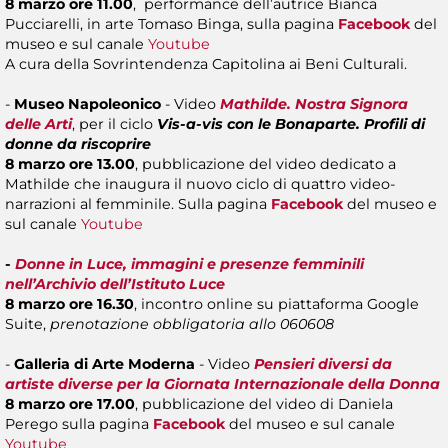
8 marzo ore 11.00
, performance dell’autrice Bianca
Pucciarelli, in arte Tomaso Binga, sulla pagina
Facebook
del
museo e sul canale
Youtube
A cura della Sovrintendenza Capitolina ai Beni Culturali.
-
Museo Napoleonico
- Video
Mathilde. Nostra Signora
delle Arti
, per il ciclo
Vis-a-vis con le Bonaparte. Profili di
donne da riscoprire
8 marzo ore 13.00
, pubblicazione del video dedicato a
Mathilde che inaugura il nuovo ciclo di quattro video-
narrazioni al femminile. Sulla pagina
Facebook
del museo e
sul canale
Youtube
-
Donne in Luce, immagini e presenze femminili
nell’Archivio dell’Istituto Luce
8 marzo ore 16.30
, incontro online su piattaforma Google
Suite,
prenotazione obbligatoria allo 060608
-
Galleria di Arte Moderna
- Video
Pensieri diversi da
artiste diverse per la Giornata Internazionale della Donna
8 marzo ore 17.00
, pubblicazione del video di Daniela
Perego sulla pagina
Facebook
del museo e sul canale
Youtube