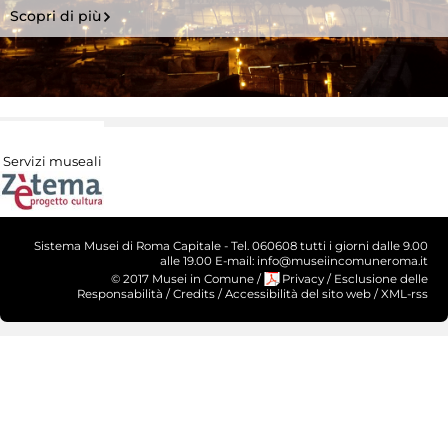
Scopri di più
Servizi museali
Sistema Musei di Roma Capitale - Tel. 060608 tutti i giorni dalle 9.00
alle 19.00 E-mail: info@museiincomuneroma.it
© 2017 Musei in Comune
/
Privacy
/
Esclusione delle
Responsabilità
/
Credits
/
Accessibilità del sito web
/
XML-rss