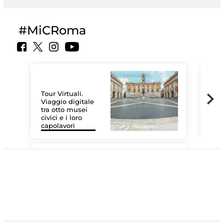
#MiCRoma
Tour Virtuali.
Viaggio digitale
tra otto musei
civici e i loro
Le 
capolavori
Sis
#DiscoverMiC