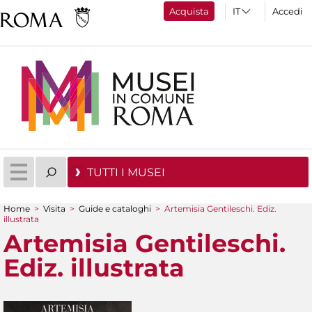
Acquista
Accedi
TUTTI I MUSEI
Home
>
Visita
>
Guide e cataloghi
>
Artemisia Gentileschi. Ediz.
illustrata
Tu sei qui
Artemisia Gentileschi.
Ediz. illustrata