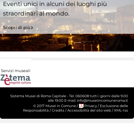
Eventi unici in alcuni dei luoghi più
straordinari al mondo.
Scopri di più
Servizi museali
Sistema Musei di Roma Capitale - Tel. 060608 tutti i giorni dalle 9.00
alle 19.00 E-mail: info@museiincomuneroma.it
© 2017 Musei in Comune
/
Privacy
/
Esclusione delle
Responsabilità
/
Credits
/
Accessibilità del sito web
/
XML-rss