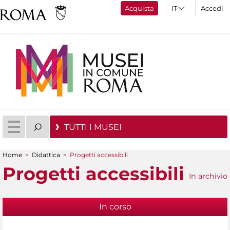
Acquista
Accedi
TUTTI I MUSEI
Home
>
Didattica
>
Progetti accessibili
Tu sei qui
Progetti accessibili
In archivio
In corso
(scheda attiva)