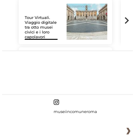
Tour Virtuali.
Viaggio digitale
tra otto musei
civici e i loro
Le 
capolavori
Sis
#DiscoverMiC
museiincomuneroma