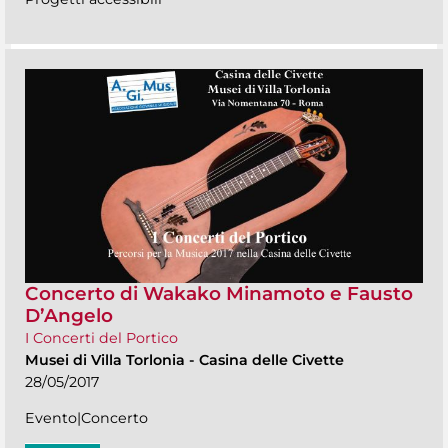
Concerto di Wakako Minamoto e Fausto
D’Angelo
I Concerti del Portico
Musei di Villa Torlonia
-
Casina delle Civette
28/05/2017
Evento|Concerto