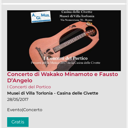
Concerto di Wakako Minamoto e Fausto
D’Angelo
I Concerti del Portico
Musei di Villa Torlonia
-
Casina delle Civette
28/05/2017
Evento|Concerto
Gratis