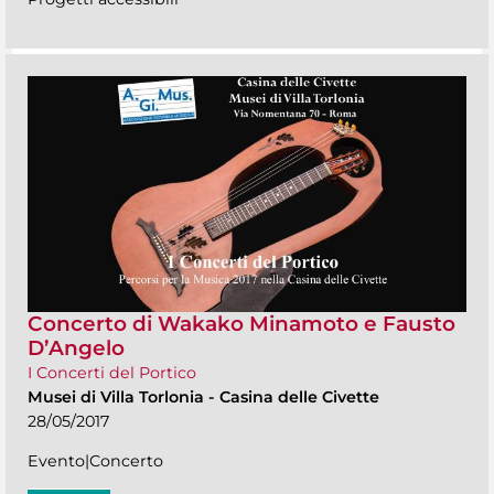
Concerto di Wakako Minamoto e Fausto
D’Angelo
I Concerti del Portico
Musei di Villa Torlonia
-
Casina delle Civette
28/05/2017
Evento|Concerto